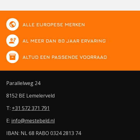
public
ALLE EUROPESE MERKEN
engineering
AL MEER DAN 80 JAAR ERVARING
inventory
ALTIJD EEN PASSENDE VOORRAAD
Parallelweg 24
8152 BE Lemelerveld
T:
+31 572 371 791
E:
info@mestebeld.nl
IBAN: NL 68 RABO 0324 2813 74