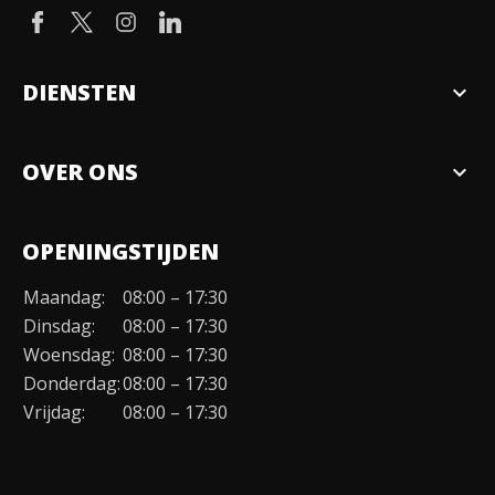
DIENSTEN
expand_more
Verkopen
OVER ONS
expand_more
Over ons
OPENINGSTIJDEN
Organisatie
Maandag:
08:00 – 17:30
Duurzaamheid
Dinsdag:
08:00 – 17:30
Werken bij
Woensdag:
08:00 – 17:30
Donderdag:
08:00 – 17:30
Contact
Vrijdag:
08:00 – 17:30