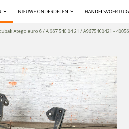
N
NIEUWE ONDERDELEN
HANDELSVOERTUI
cubak Atego euro 6 / A 967 540 04 21 / A9675400421 - 4005