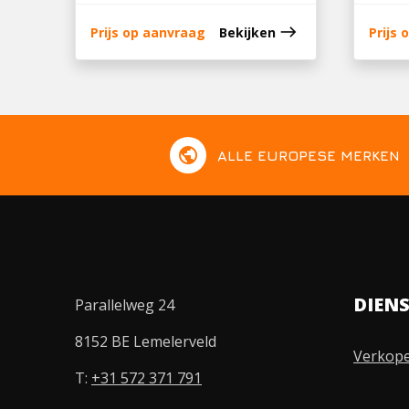
east
Prijs op aanvraag
Bekijken
Prijs
public
ALLE EUROPESE MERKEN
DIEN
Parallelweg 24
8152 BE Lemelerveld
Verkop
T:
+31 572 371 791