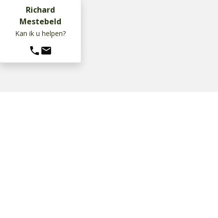
Richard
Mestebeld
Kan ik u helpen?
phone
mail