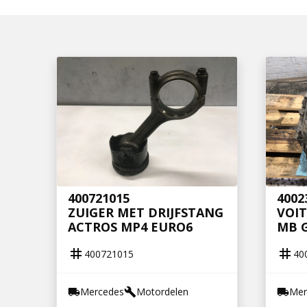
400721015
4002
ZUIGER MET DRIJFSTANG
VOIT
ACTROS MP4 EURO6
MB G
tag
tag
400721015
40
Mercedes
Motordelen
Mer
local_shipping
build
local_shipping