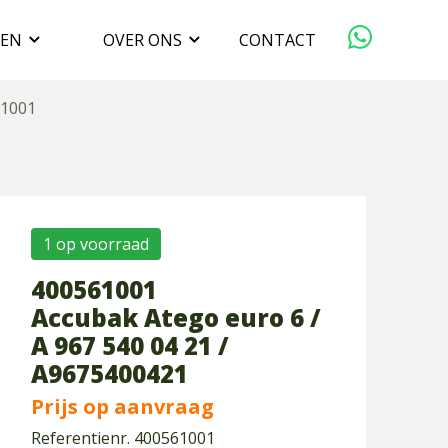
GEN
OVER ONS
CONTACT
ORGANISATIE
61001
VERKOPEN
DUURZAAMHEID
1 op voorraad
400561001
WERKEN BIJ
Accubak Atego euro 6 /
A 967 540 04 21 /
A9675400421
Prijs op aanvraag
Referentienr. 400561001