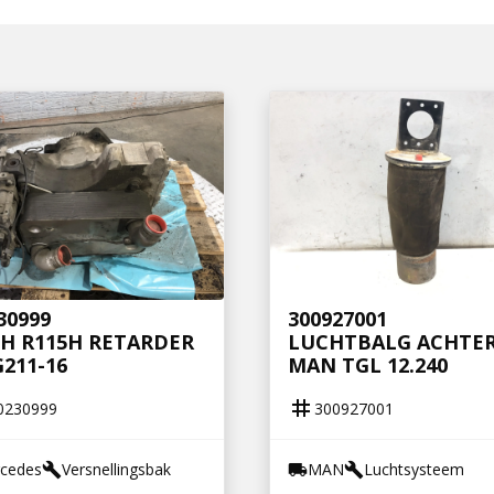
30999
300927001
H R115H RETARDER
LUCHTBALG ACHTE
211-16
MAN TGL 12.240
tag
0230999
300927001
cedes
Versnellingsbak
MAN
Luchtsysteem
build
local_shipping
build