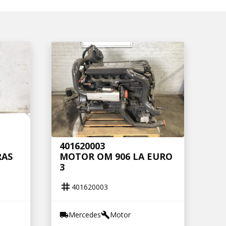
401620003
RAS
MOTOR OM 906 LA EURO
3
tag
401620003
Mercedes
Motor
local_shipping
build