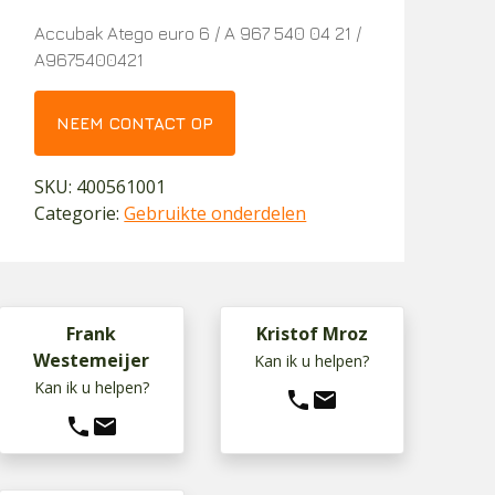
Accubak Atego euro 6 / A 967 540 04 21 /
A9675400421
NEEM CONTACT OP
SKU:
400561001
Categorie:
Gebruikte onderdelen
Frank
Kristof Mroz
Westemeijer
Kan ik u helpen?
Kan ik u helpen?
phone
mail
phone
mail