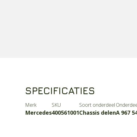
SPECIFICATIES
Merk
SKU
Soort onderdeel
Onderde
Mercedes
400561001
Chassis delen
A 967 5