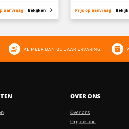
east
 op aanvraag
Bekijken
Prijs op aanvraag
Bekij
engineering
inventory
AL MEER DAN 80 JAAR ERVARING
STEN
OVER ONS
en
Over ons
Organisatie