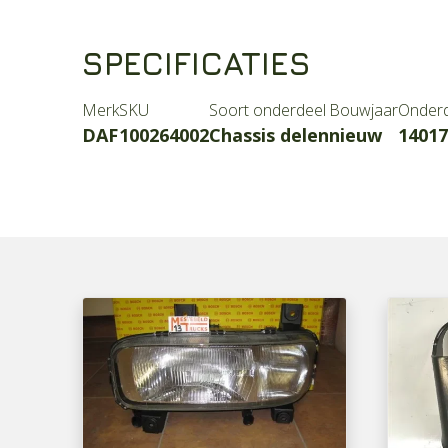
SPECIFICATIES
Merk
SKU
Soort onderdeel
Bouwjaar
Onder
DAF
100264002
Chassis delen
nieuw
14017