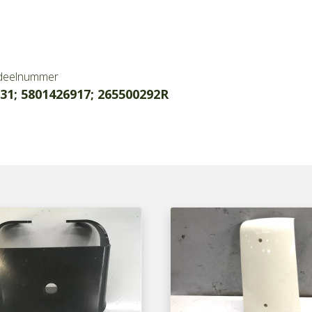
deelnummer
31; 5801426917; 265500292R