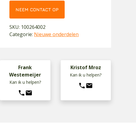
NEEM CONTACT OP
SKU:
100264002
Categorie:
Nieuwe onderdelen
Frank
Kristof Mroz
Westemeijer
Kan ik u helpen?
Kan ik u helpen?
phone
mail
phone
mail