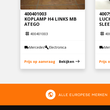
400401003
4007
KOPLAMP H4 LINKS MB
LUC
ATEGO
SLEE
tag
tag
400401003
40
Mercedes
Electronica
Mer
local_shipping
build
local_shipping
east
Prijs op aanvraag
Bekijken
Prijs
public
ALLE EUROPESE MERKEN