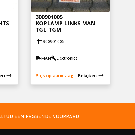
300901005
HTS
KOPLAMP LINKS MAN
TGL-TGM
tag
300901005
MAN
Electronica
local_shipping
build
east
east
ken
Prijs op aanvraag
Bekijken
ALTIJD EEN PASSENDE VOORRAAD