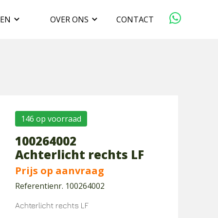
GEN
OVER ONS
CONTACT
ORGANISATIE
VERKOPEN
DUURZAAMHEID
146 op voorraad
100264002
WERKEN BIJ
Achterlicht rechts LF
Prijs op aanvraag
Referentienr. 100264002
Achterlicht rechts LF