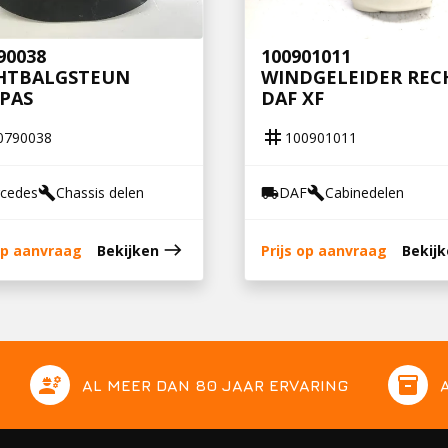
90038
100901011
HTBALGSTEUN
WINDGELEIDER REC
PAS
DAF XF
tag
0790038
100901011
cedes
Chassis delen
DAF
Cabinedelen
build
local_shipping
build
east
 op aanvraag
Bekijken
Prijs op aanvraag
Bekij
engineering
inventory
AL MEER DAN 80 JAAR ERVARING