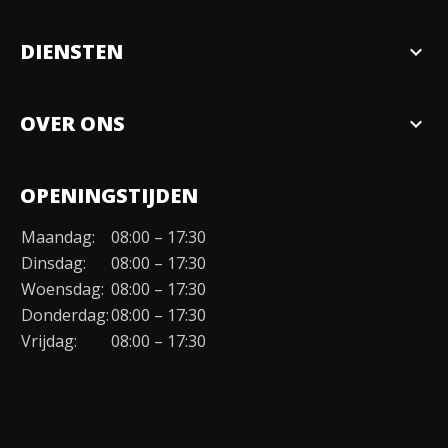
DIENSTEN
expand_more
Verkopen
OVER ONS
expand_more
Over ons
OPENINGSTIJDEN
Organisatie
Maandag:
08:00 – 17:30
Duurzaamheid
Dinsdag:
08:00 – 17:30
Werken bij
Woensdag:
08:00 – 17:30
Donderdag:
08:00 – 17:30
Contact
Vrijdag:
08:00 – 17:30