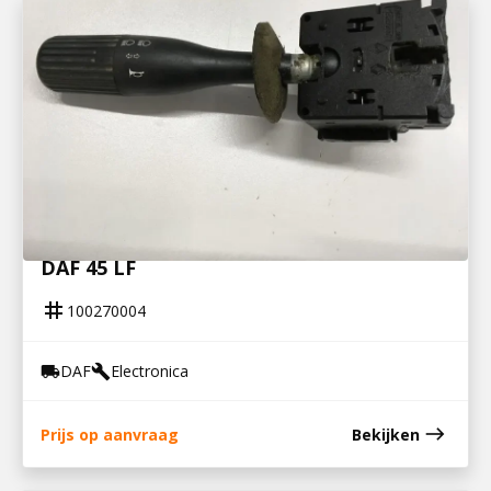
100270004
COMBI KNIPP / CLAXON SCHAKELAAR
DAF 45 LF
tag
100270004
DAF
Electronica
local_shipping
build
east
Prijs op aanvraag
Bekijken