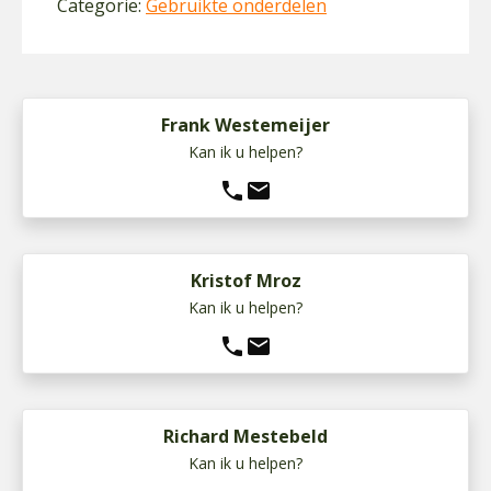
Categorie:
Gebruikte onderdelen
Frank Westemeijer
Kan ik u helpen?
phone
mail
Kristof Mroz
Kan ik u helpen?
phone
mail
Richard Mestebeld
Kan ik u helpen?