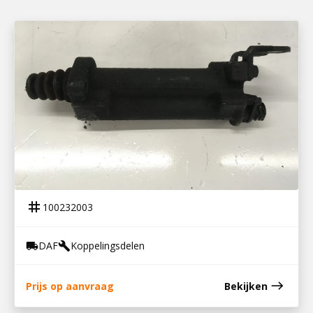
100232003
KOPPELINGSBEKRACHTIGER LF55
tag
100232003
DAF
Koppelingsdelen
local_shipping
build
east
Prijs op aanvraag
Bekijken