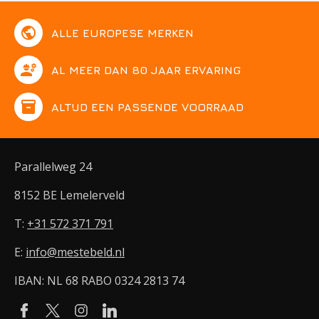
public
ALLE EUROPESE MERKEN
engineering
AL MEER DAN 80 JAAR ERVARING
inventory
ALTIJD EEN PASSENDE VOORRAAD
Parallelweg 24
8152 BE Lemelerveld
T:
+31 572 371 791
E:
info@mestebeld.nl
IBAN: NL 68 RABO 0324 2813 74