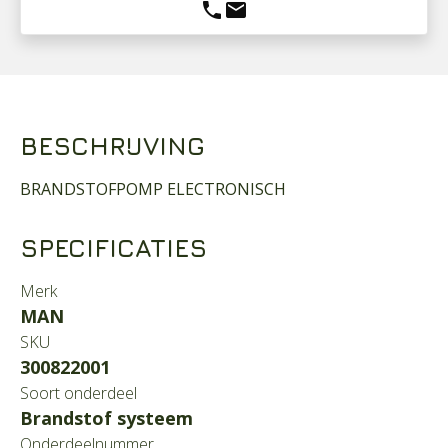
phone
mail
BESCHRIJVING
BRANDSTOFPOMP ELECTRONISCH
SPECIFICATIES
Merk
MAN
SKU
300822001
Soort onderdeel
Brandstof systeem
Onderdeelnummer