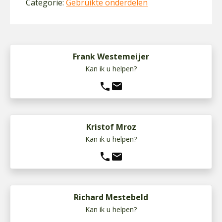
Categorie:
Gebruikte onderdelen
Frank Westemeijer
Kan ik u helpen?
phone
mail
Kristof Mroz
Kan ik u helpen?
phone
mail
Richard Mestebeld
Kan ik u helpen?