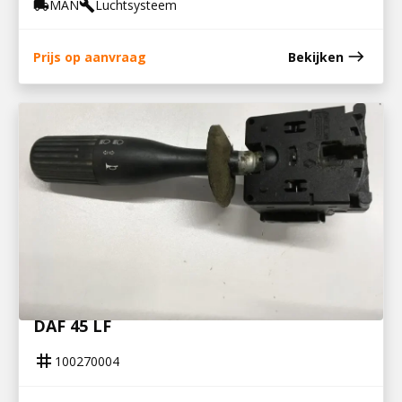
MAN
Luchtsysteem
local_shipping
build
east
Prijs op aanvraag
Bekijken
100270004
COMBI KNIPP / CLAXON SCHAKELAAR
DAF 45 LF
tag
100270004