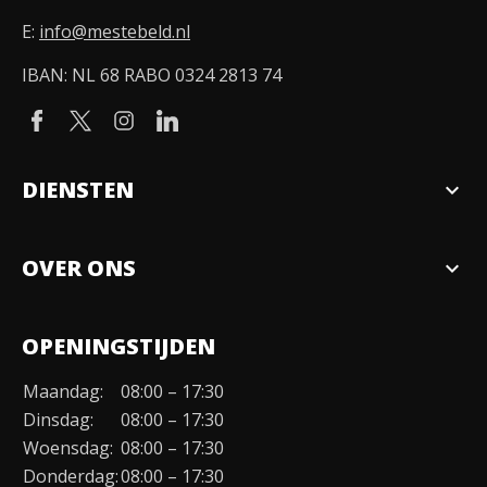
E:
info@mestebeld.nl
IBAN: NL 68 RABO 0324 2813 74
DIENSTEN
expand_more
Verkopen
OVER ONS
expand_more
Over ons
OPENINGSTIJDEN
Organisatie
Maandag:
08:00 – 17:30
Duurzaamheid
Dinsdag:
08:00 – 17:30
Werken bij
Woensdag:
08:00 – 17:30
Donderdag:
08:00 – 17:30
Contact