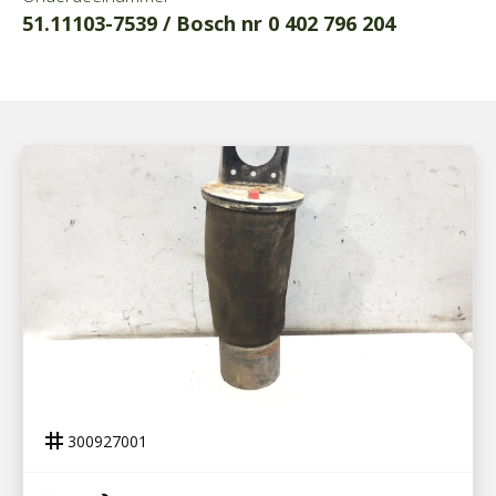
51.11103-7539 / Bosch nr 0 402 796 204
300927001
LUCHTBALG ACHTERAS MAN TGL 12.240
tag
300927001