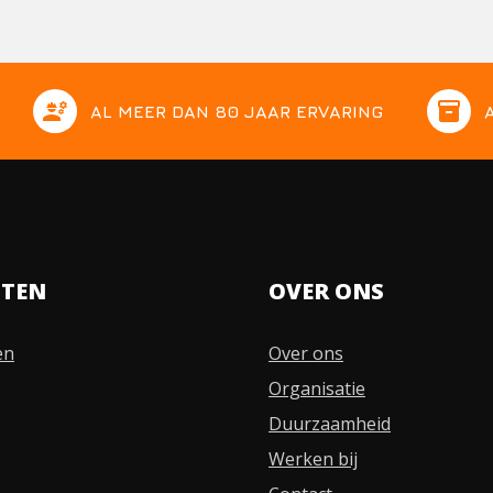
engineering
inventory
AL MEER DAN 80 JAAR ERVARING
STEN
OVER ONS
en
Over ons
Organisatie
Duurzaamheid
Werken bij