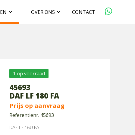
GEN
OVER ONS
CONTACT
ORGANISATIE
VERKOPEN
DUURZAAMHEID
1 op voorraad
45693
WERKEN BIJ
DAF LF 180 FA
Prijs op aanvraag
Referentienr. 45693
DAF LF 180 FA