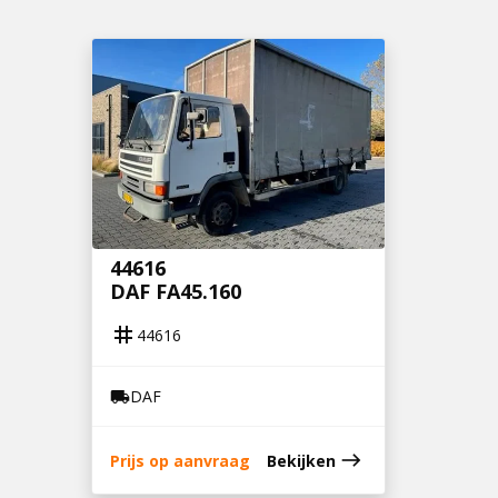
44616
DAF FA45.160
tag
44616
DAF
local_shipping
east
Prijs op aanvraag
Bekijken