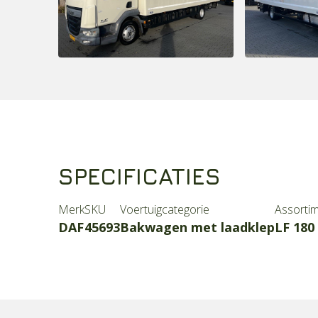
SPECIFICATIES
Merk
SKU
Voertuigcategorie
Assortim
DAF
45693
Bakwagen met laadklep
LF 180