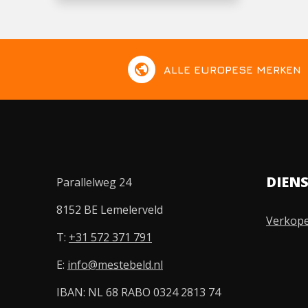
public
ALLE EUROPESE MERKEN
DIEN
Parallelweg 24
8152 BE Lemelerveld
Verkop
T:
+31 572 371 791
E:
info@mestebeld.nl
IBAN: NL 68 RABO 0324 2813 74