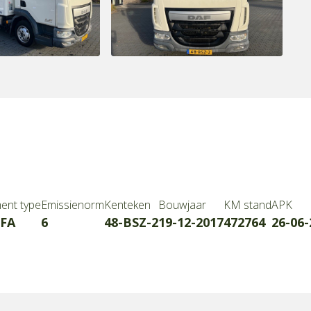
ent type
Emissienorm
Kenteken
Bouwjaar
KM stand
APK
 FA
6
48-BSZ-2
19-12-2017
472764
26-06-