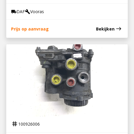
DAF
Vooras
local_shipping
build
east
Prijs op aanvraag
Bekijken
100926006
VOORASMODULATOR DAF
tag
100926006