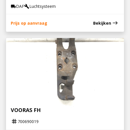
DAF
Luchtsysteem
local_shipping
build
east
Prijs op aanvraag
Bekijken
700690019
STEUN V STABILISATOR EN LUCHTBALG
VOORAS FH
tag
700690019