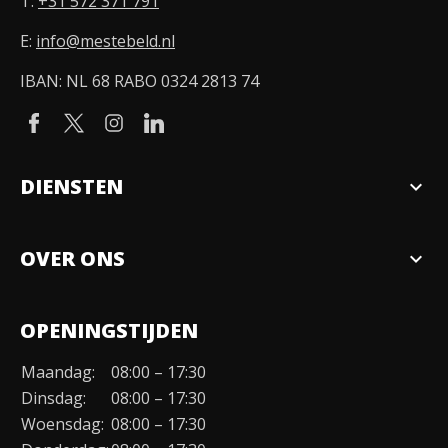
T:
+31 572 371 791
E:
info@mestebeld.nl
IBAN: NL 68 RABO 0324 2813 74
DIENSTEN
expand_more
Verkopen
OVER ONS
expand_more
Over ons
OPENINGSTIJDEN
Organisatie
Maandag:
08:00 – 17:30
Duurzaamheid
Dinsdag:
08:00 – 17:30
Werken bij
Woensdag:
08:00 – 17:30