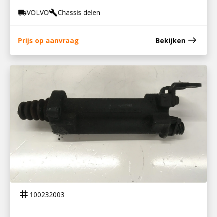
VOLVO
Chassis delen
local_shipping
build
east
Prijs op aanvraag
Bekijken
100232003
KOPPELINGSBEKRACHTIGER LF55
tag
100232003