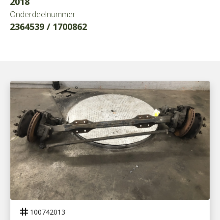
2018
Onderdeelnummer
2364539 / 1700862
100742013
VOORAS 152-N COMPLEET
tag
100742013