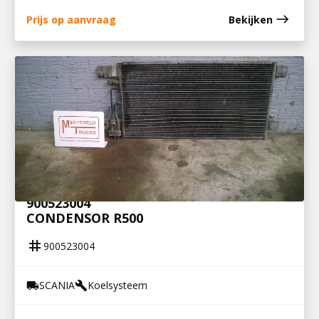
east
Prijs op aanvraag
Bekijken
900523004
CONDENSOR R500
tag
900523004
SCANIA
Koelsysteem
local_shipping
build