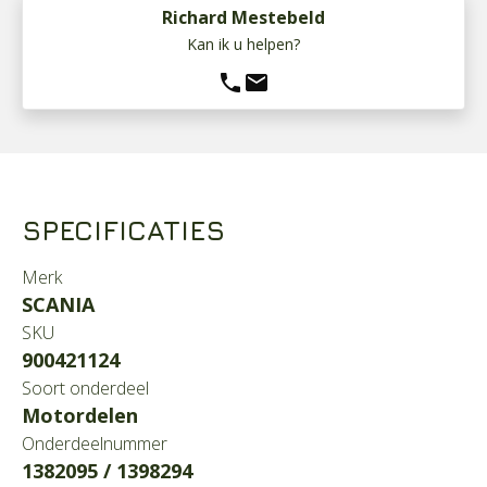
Richard Mestebeld
Kan ik u helpen?
phone
mail
SPECIFICATIES
Merk
SCANIA
SKU
900421124
Soort onderdeel
Motordelen
Onderdeelnummer
1382095 / 1398294