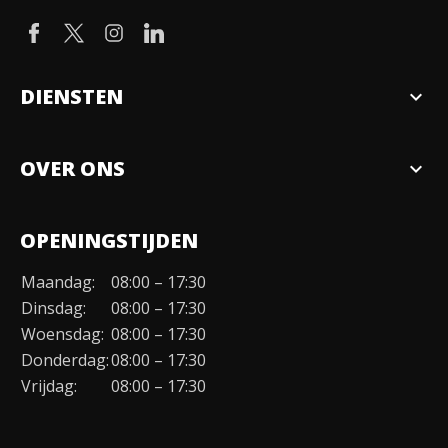
DIENSTEN
expand_more
Verkopen
OVER ONS
expand_more
Over ons
OPENINGSTIJDEN
Organisatie
Maandag:
08:00 – 17:30
Duurzaamheid
Dinsdag:
08:00 – 17:30
Werken bij
Woensdag:
08:00 – 17:30
Donderdag:
08:00 – 17:30
Contact
Vrijdag:
08:00 – 17:30