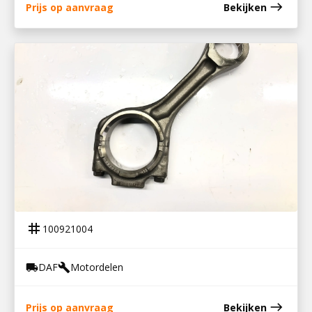
east
Prijs op aanvraag
Bekijken
100921004
DRIJFSTANG DAF MX-MOTOR
tag
100921004
DAF
Motordelen
local_shipping
build
east
Prijs op aanvraag
Bekijken