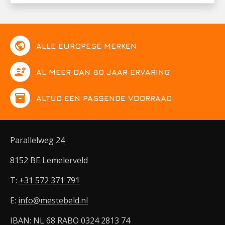
public
ALLE EUROPESE MERKEN
engineering
AL MEER DAN 80 JAAR ERVARING
inventory
ALTIJD EEN PASSENDE VOORRAAD
Parallelweg 24
8152 BE Lemelerveld
T:
+31 572 371 791
E:
info@mestebeld.nl
IBAN: NL 68 RABO 0324 2813 74