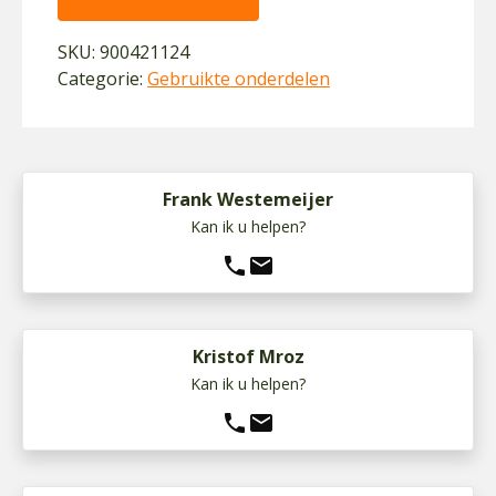
SKU:
900421124
Categorie:
Gebruikte onderdelen
Frank Westemeijer
Kan ik u helpen?
phone
mail
Kristof Mroz
Kan ik u helpen?
phone
mail