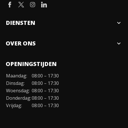
DIENSTEN
expand_more
Verkopen
OVER ONS
expand_more
Over ons
OPENINGSTIJDEN
Organisatie
Maandag:
08:00 – 17:30
Duurzaamheid
Dinsdag:
08:00 – 17:30
Werken bij
Woensdag:
08:00 – 17:30
Donderdag:
08:00 – 17:30
Contact
Vrijdag:
08:00 – 17:30