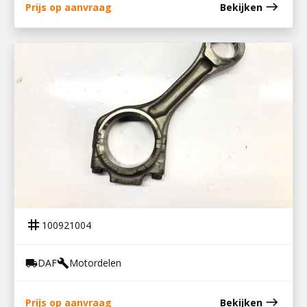
east
Prijs op aanvraag
Bekijken
100921004
DRIJFSTANG DAF MX-MOTOR
tag
100921004
DAF
Motordelen
local_shipping
build
east
Prijs op aanvraag
Bekijken