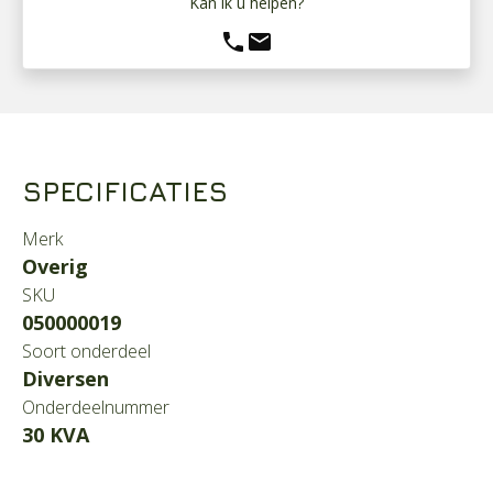
Kan ik u helpen?
phone
mail
SPECIFICATIES
Merk
Overig
SKU
050000019
Soort onderdeel
Diversen
Onderdeelnummer
30 KVA