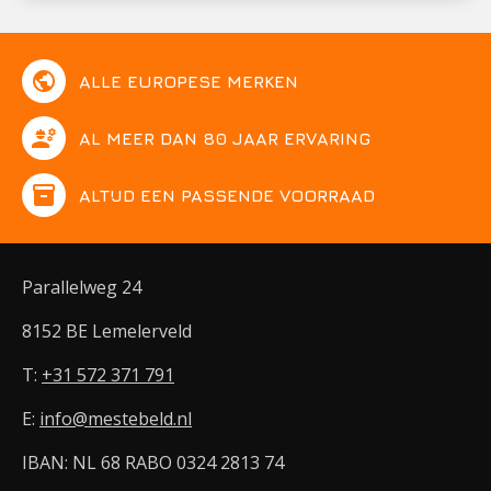
public
ALLE EUROPESE MERKEN
engineering
AL MEER DAN 80 JAAR ERVARING
inventory
ALTIJD EEN PASSENDE VOORRAAD
Parallelweg 24
8152 BE Lemelerveld
T:
+31 572 371 791
E:
info@mestebeld.nl
IBAN: NL 68 RABO 0324 2813 74