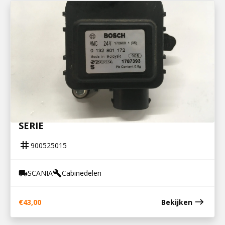
900525015
STELMOTOR CABINEVERWARMING R-
SERIE
tag
900525015
SCANIA
Cabinedelen
local_shipping
build
east
€
43,00
Bekijken