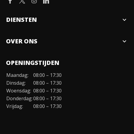
DIENSTEN
expand_more
Verkopen
OVER ONS
expand_more
Over ons
OPENINGSTIJDEN
Organisatie
Maandag:
08:00 – 17:30
Duurzaamheid
Dinsdag:
08:00 – 17:30
Werken bij
Woensdag:
08:00 – 17:30
Donderdag:
08:00 – 17:30
Contact
Vrijdag:
08:00 – 17:30