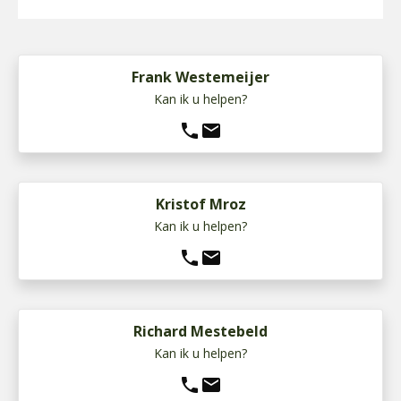
Frank Westemeijer
Kan ik u helpen?
phone
mail
Kristof Mroz
Kan ik u helpen?
phone
mail
Richard Mestebeld
Kan ik u helpen?
phone
mail