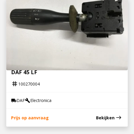
100270004
COMBI KNIPP / CLAXON SCHAKELAAR
DAF 45 LF
tag
100270004
DAF
Electronica
local_shipping
build
east
Prijs op aanvraag
Bekijken