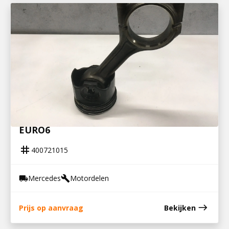
400721015
ZUIGER MET DRIJFSTANG ACTROS MP4
EURO6
tag
400721015
Mercedes
Motordelen
local_shipping
build
east
Prijs op aanvraag
Bekijken