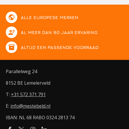
public
ALLE EUROPESE MERKEN
engineering
AL MEER DAN 80 JAAR ERVARING
inventory
ALTIJD EEN PASSENDE VOORRAAD
Parallelweg 24
8152 BE Lemelerveld
T:
+31 572 371 791
E:
info@mestebeld.nl
IBAN: NL 68 RABO 0324 2813 74