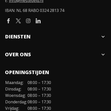
E:
info@mestebeld.nl
IBAN: NL 68 RABO 0324 2813 74
DIENSTEN
expand_more
Verkopen
OVER ONS
expand_more
Over ons
OPENINGSTIJDEN
Organisatie
Maandag:
08:00 – 17:30
Duurzaamheid
Dinsdag:
08:00 – 17:30
Werken bij
Woensdag:
08:00 – 17:30
Donderdag:
08:00 – 17:30
Contact
Vrijdag:
08:00 – 17:30