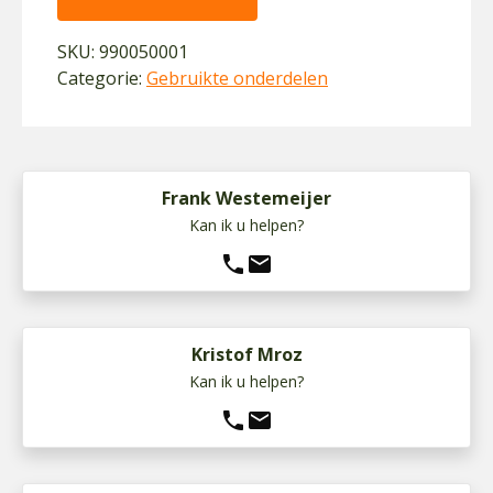
SKU:
990050001
Categorie:
Gebruikte onderdelen
Frank Westemeijer
Kan ik u helpen?
phone
mail
Kristof Mroz
Kan ik u helpen?
phone
mail