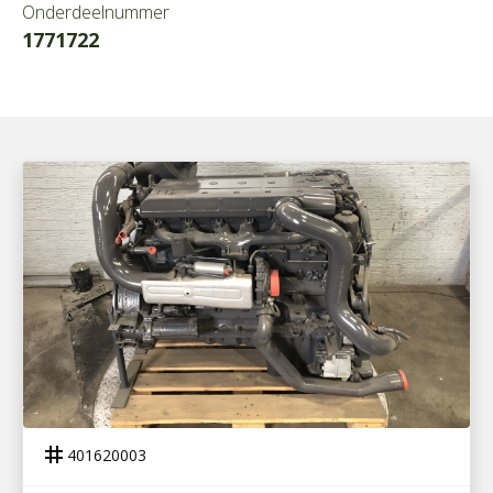
Onderdeelnummer
1771722
401620003
MOTOR OM 906 LA EURO 3
tag
401620003