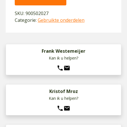
SKU:
900502027
Categorie:
Gebruikte onderdelen
Frank Westemeijer
Kan ik u helpen?
phone
mail
Kristof Mroz
Kan ik u helpen?
phone
mail