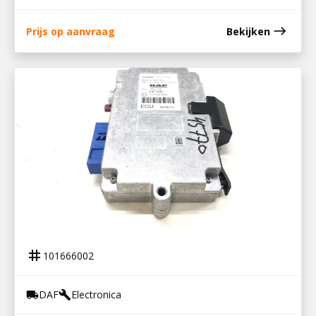
east
Prijs op aanvraag
Bekijken
101666002
STUURKAST TELEFOONINTERFACE XF106
tag
101666002
DAF
Electronica
local_shipping
build