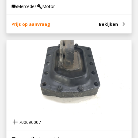
Mercedes
Motor
local_shipping
build
east
Prijs op aanvraag
Bekijken
700690007
MOTORSTEUN ACHTER VOLVO FH12
tag
700690007