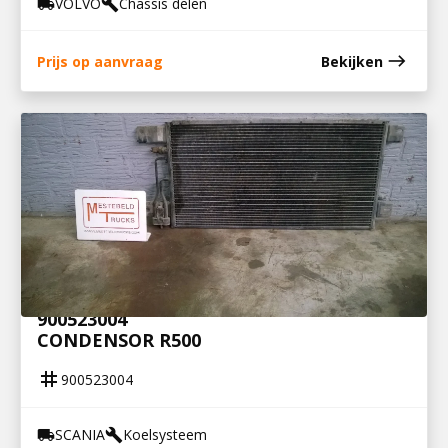
VOLVO
Chassis delen
local_shipping
build
east
Prijs op aanvraag
Bekijken
900523004
CONDENSOR R500
tag
900523004
SCANIA
Koelsysteem
local_shipping
build