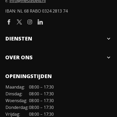
E:
info@mestebeld.nl
IBAN: NL 68 RABO 0324 2813 74
DIENSTEN
expand_more
Verkopen
OVER ONS
expand_more
Over ons
OPENINGSTIJDEN
Organisatie
Maandag:
08:00 – 17:30
Duurzaamheid
Dinsdag:
08:00 – 17:30
Werken bij
Woensdag:
08:00 – 17:30
Donderdag:
08:00 – 17:30
Contact
Vrijdag:
08:00 – 17:30