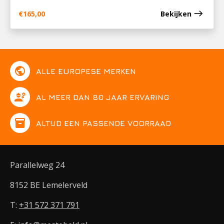
east
€
165,00
Bekijken
public
ALLE EUROPESE MERKEN
engineering
AL MEER DAN 80 JAAR ERVARING
inventory
ALTIJD EEN PASSENDE VOORRAAD
Parallelweg 24
8152 BE Lemelerveld
T:
+31 572 371 791