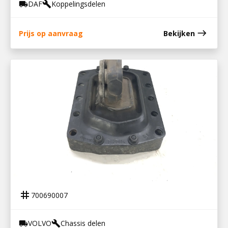
DAF
Koppelingsdelen
local_shipping
build
east
Prijs op aanvraag
Bekijken
700690007
MOTORSTEUN ACHTER VOLVO FH12
tag
700690007
VOLVO
Chassis delen
local_shipping
build