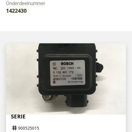
Onderdeelnummer
1422430
900525015
STELMOTOR CABINEVERWARMING R-
SERIE
tag
900525015