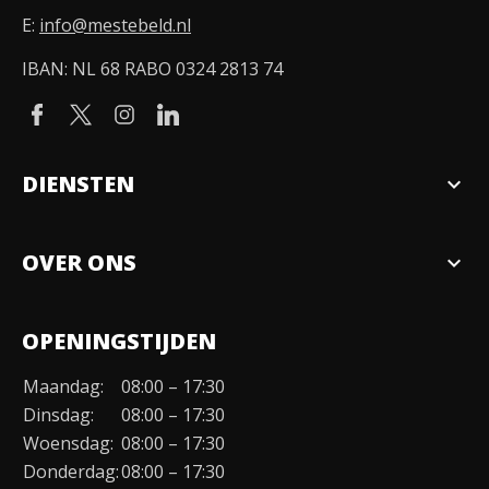
E:
info@mestebeld.nl
IBAN: NL 68 RABO 0324 2813 74
DIENSTEN
expand_more
Verkopen
OVER ONS
expand_more
Over ons
OPENINGSTIJDEN
Organisatie
Maandag:
08:00 – 17:30
Duurzaamheid
Dinsdag:
08:00 – 17:30
Werken bij
Woensdag:
08:00 – 17:30
Donderdag:
08:00 – 17:30
Contact