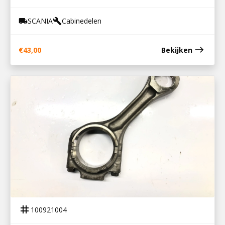
SCANIA
Cabinedelen
local_shipping
build
east
€
43,00
Bekijken
100921004
DRIJFSTANG DAF MX-MOTOR
tag
100921004