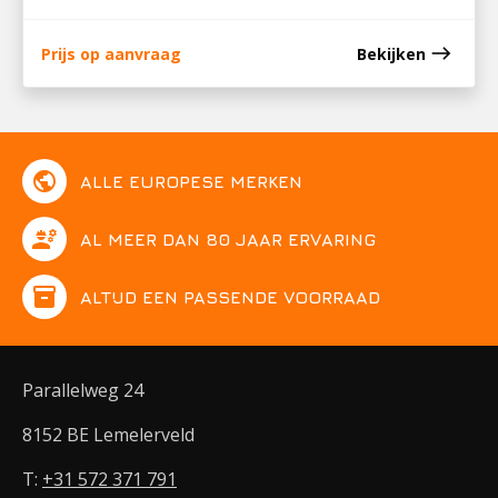
east
Prijs op aanvraag
Bekijken
public
ALLE EUROPESE MERKEN
engineering
AL MEER DAN 80 JAAR ERVARING
inventory
ALTIJD EEN PASSENDE VOORRAAD
Parallelweg 24
8152 BE Lemelerveld
T:
+31 572 371 791