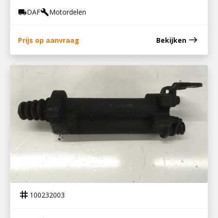
DAF
Motordelen
local_shipping
build
east
Prijs op aanvraag
Bekijken
100232003
KOPPELINGSBEKRACHTIGER LF55
tag
100232003