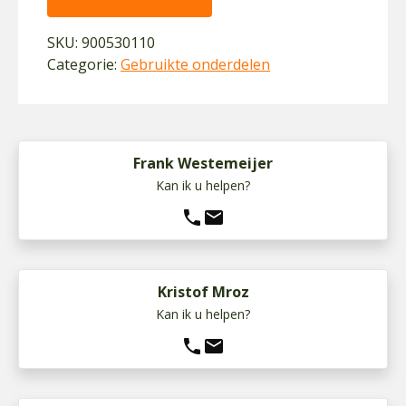
SKU:
900530110
Categorie:
Gebruikte onderdelen
Frank Westemeijer
Kan ik u helpen?
phone
mail
Kristof Mroz
Kan ik u helpen?
phone
mail