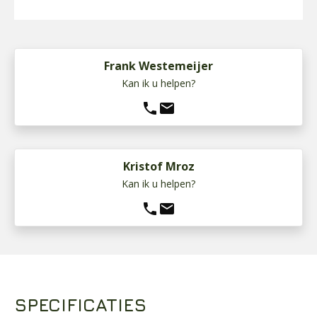
Frank Westemeijer
Kan ik u helpen?
phone
mail
Kristof Mroz
Kan ik u helpen?
phone
mail
SPECIFICATIES