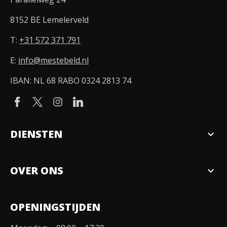
8152 BE Lemelerveld
T:
+31 572 371 791
E:
info@mestebeld.nl
IBAN: NL 68 RABO 0324 2813 74
DIENSTEN
expand_more
Verkopen
OVER ONS
expand_more
Over ons
OPENINGSTIJDEN
Organisatie