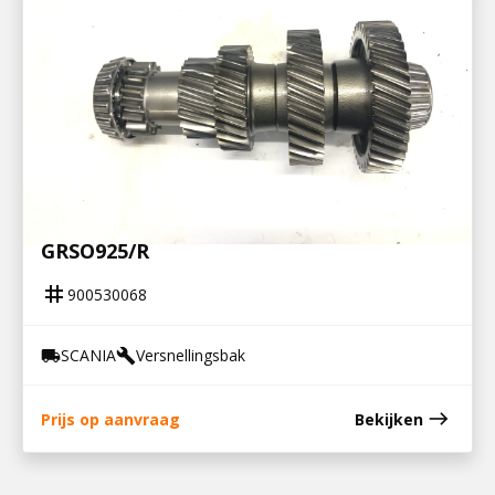
900530068
NEVENAS GRS895/R, GRS/GRSO905/R,
GRSO925/R
tag
900530068
SCANIA
Versnellingsbak
local_shipping
build
east
Prijs op aanvraag
Bekijken