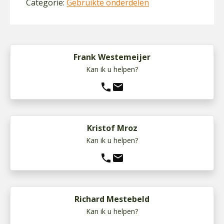
Categorie:
Gebruikte onderdelen
Frank Westemeijer
Kan ik u helpen?
phone
mail
Kristof Mroz
Kan ik u helpen?
phone
mail
Richard Mestebeld
Kan ik u helpen?