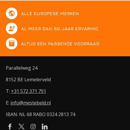
public
ALLE EUROPESE MERKEN
engineering
AL MEER DAN 80 JAAR ERVARING
inventory
ALTIJD EEN PASSENDE VOORRAAD
Parallelweg 24
8152 BE Lemelerveld
T:
+31 572 371 791
E:
info@mestebeld.nl
IBAN: NL 68 RABO 0324 2813 74