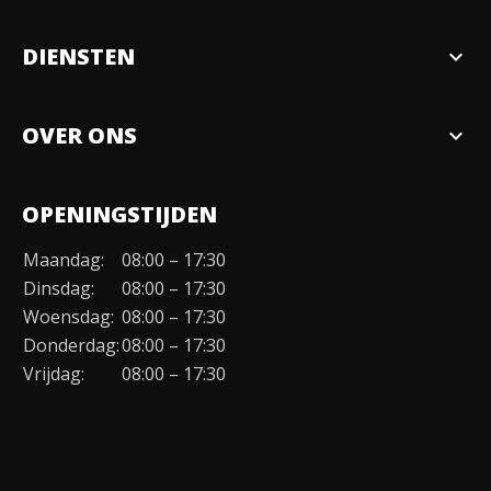
DIENSTEN
expand_more
Verkopen
OVER ONS
expand_more
Over ons
OPENINGSTIJDEN
Organisatie
Maandag:
08:00 – 17:30
Duurzaamheid
Dinsdag:
08:00 – 17:30
Werken bij
Woensdag:
08:00 – 17:30
Donderdag:
08:00 – 17:30
Contact
Vrijdag:
08:00 – 17:30