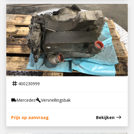
400230999
VOITH R115H RETARDER MB G211-16
tag
400230999
Mercedes
Versnellingsbak
local_shipping
build
east
Prijs op aanvraag
Bekijken