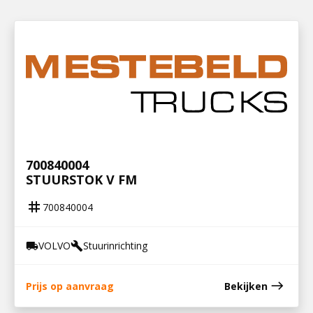
700840004
STUURSTOK V FM
tag
700840004
VOLVO
Stuurinrichting
local_shipping
build
east
Prijs op aanvraag
Bekijken