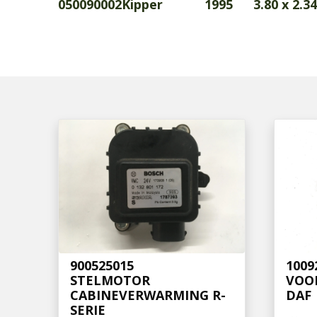
050090002
Kipper
1995
3.80 x 2.34
900525015
1009
STELMOTOR
VOO
CABINEVERWARMING R-
DAF
SERIE