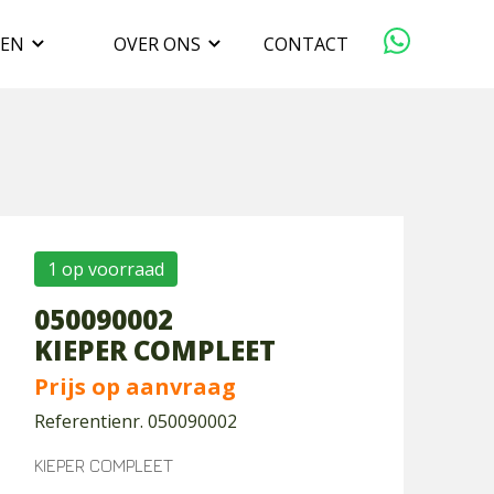
GEN
OVER ONS
CONTACT
ORGANISATIE
VERKOPEN
DUURZAAMHEID
1 op voorraad
050090002
WERKEN BIJ
KIEPER COMPLEET
Prijs op aanvraag
Referentienr. 050090002
KIEPER COMPLEET