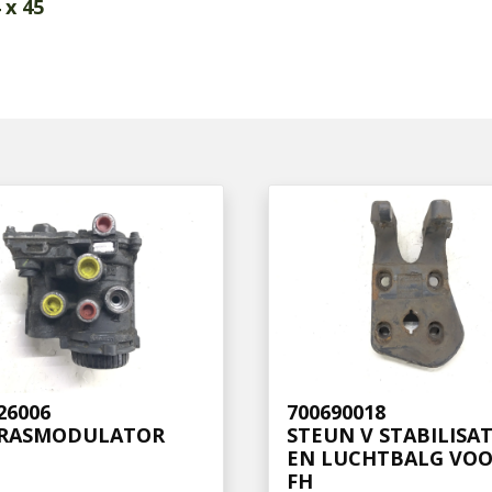
 x 45
26006
700690018
RASMODULATOR
STEUN V STABILISA
EN LUCHTBALG VOO
FH