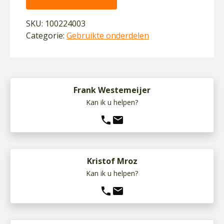
SKU:
100224003
Categorie:
Gebruikte onderdelen
Frank Westemeijer
Kan ik u helpen?
phone
mail
Kristof Mroz
Kan ik u helpen?
phone
mail