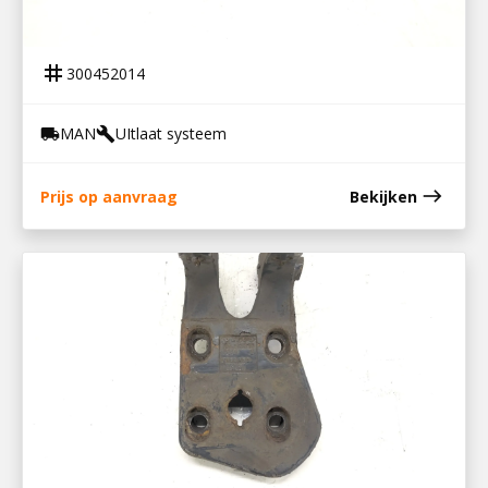
300452014
EGR KOELER D20
tag
300452014
MAN
UItlaat systeem
local_shipping
build
east
Prijs op aanvraag
Bekijken
700690018