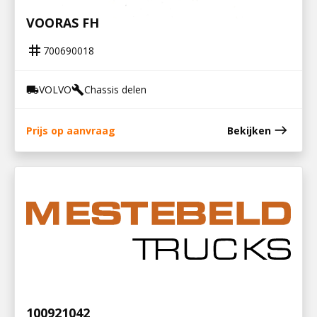
STEUN V STABILISATOR EN LUCHTBALG
VOORAS FH
tag
700690018
VOLVO
Chassis delen
local_shipping
build
east
Prijs op aanvraag
Bekijken
100921042