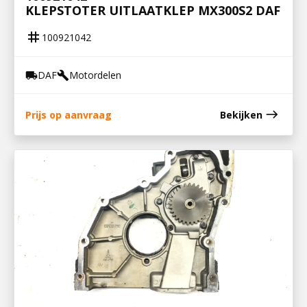
KLEPSTOTER UITLAATKLEP MX300S2 DAF
tag
100921042
DAF
Motordelen
local_shipping
build
east
Prijs op aanvraag
Bekijken
700521031
OLIEPOMPHUIS VOLVO FE