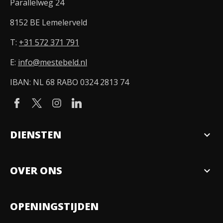
Parallelweg 24
8152 BE Lemelerveld
T:
+31 572 371 791
E:
info@mestebeld.nl
IBAN: NL 68 RABO 0324 2813 74
DIENSTEN
expand_more
Verkopen
OVER ONS
expand_more
Over ons
OPENINGSTIJDEN
Organisatie