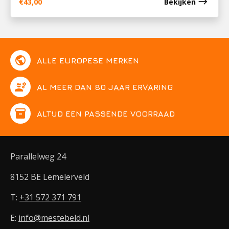
east
€
43,00
Bekijken
public
ALLE EUROPESE MERKEN
engineering
AL MEER DAN 80 JAAR ERVARING
inventory
ALTIJD EEN PASSENDE VOORRAAD
Parallelweg 24
8152 BE Lemelerveld
T:
+31 572 371 791
E:
info@mestebeld.nl