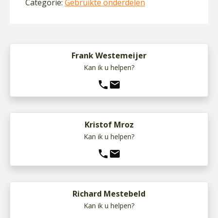
Categorie:
Gebruikte onderdelen
Frank Westemeijer
Kan ik u helpen?
phone
mail
Kristof Mroz
Kan ik u helpen?
phone
mail
Richard Mestebeld
Kan ik u helpen?