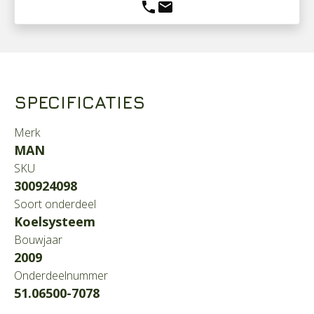
phone
mail
SPECIFICATIES
Merk
MAN
SKU
300924098
Soort onderdeel
Koelsysteem
Bouwjaar
2009
Onderdeelnummer
51.06500-7078