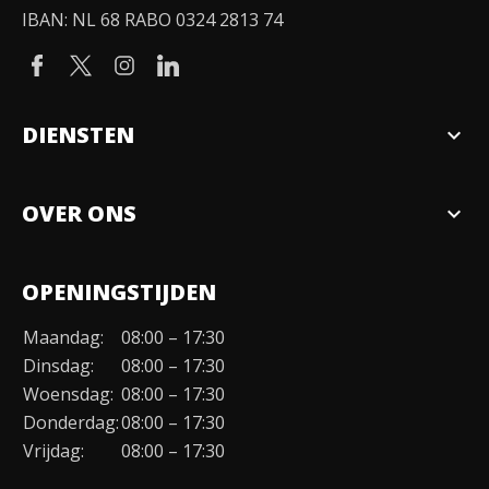
IBAN: NL 68 RABO 0324 2813 74
DIENSTEN
expand_more
Verkopen
OVER ONS
expand_more
Over ons
OPENINGSTIJDEN
Organisatie
Maandag:
08:00 – 17:30
Duurzaamheid
Dinsdag:
08:00 – 17:30
Werken bij
Woensdag:
08:00 – 17:30
Donderdag:
08:00 – 17:30
Contact
Vrijdag:
08:00 – 17:30