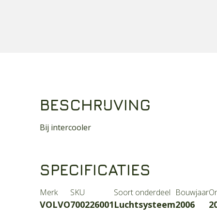
BESCHRIJVING
Bij intercooler
SPECIFICATIES
Merk
SKU
Soort onderdeel
Bouwjaar
O
VOLVO
700226001
Luchtsysteem
2006
2