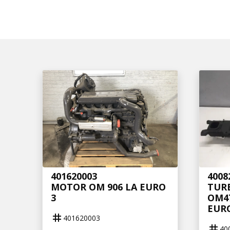
401620003
4008
MOTOR OM 906 LA EURO
TUR
3
OM4
EURO
tag
401620003
tag
40