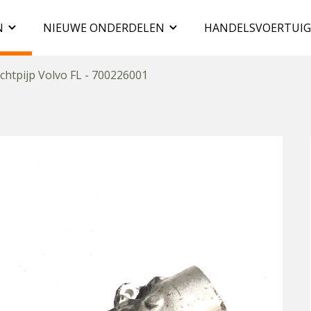
N
NIEUWE ONDERDELEN
HANDELSVOERTUI
chtpijp Volvo FL - 700226001