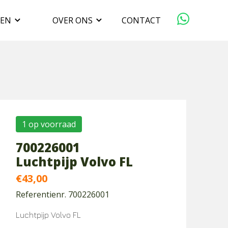
GEN
OVER ONS
CONTACT
ORGANISATIE
VERKOPEN
DUURZAAMHEID
1 op voorraad
700226001
WERKEN BIJ
Luchtpijp Volvo FL
€
43,00
Referentienr. 700226001
Luchtpijp Volvo FL