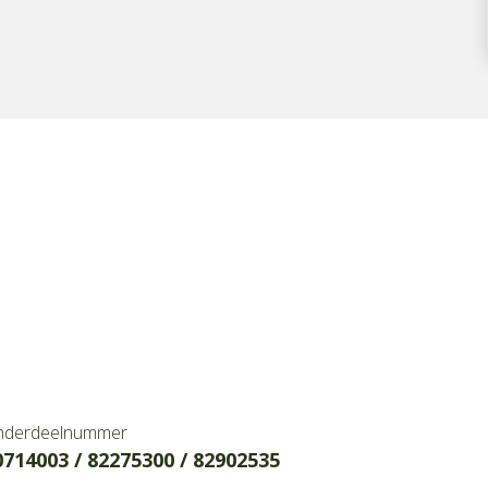
nderdeelnummer
0714003 / 82275300 / 82902535