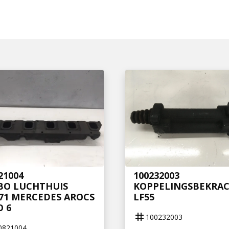
21004
100232003
BO LUCHTHUIS
KOPPELINGSBEKRAC
71 MERCEDES AROCS
LF55
 6
tag
100232003
0821004