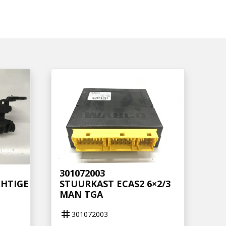
301072003
HTIGER
STUURKAST ECAS2 6×2/3
MAN TGA
tag
301072003