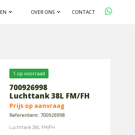
GEN
OVER ONS
CONTACT
ORGANISATIE
VERKOPEN
DUURZAAMHEID
1 op voorraad
700926998
WERKEN BIJ
Luchttank 38L FM/FH
Prijs op aanvraag
Referentienr. 700926998
Luchttank 38L FM/FH