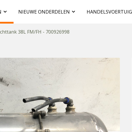
N
NIEUWE ONDERDELEN
HANDELSVOERTUI
chttank 38L FM/FH - 700926998