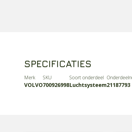
SPECIFICATIES
Merk
SKU
Soort onderdeel
Onderdeel
VOLVO
700926998
Luchtsysteem
21187793