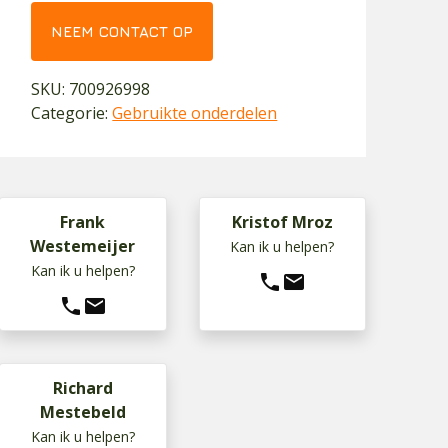
NEEM CONTACT OP
SKU:
700926998
Categorie:
Gebruikte onderdelen
Frank
Kristof Mroz
Westemeijer
Kan ik u helpen?
Kan ik u helpen?
phone
mail
phone
mail
Richard
Mestebeld
Kan ik u helpen?