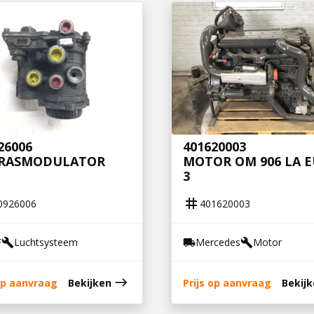
26006
401620003
RASMODULATOR
MOTOR OM 906 LA 
3
tag
0926006
401620003
F
Luchtsysteem
Mercedes
Motor
build
local_shipping
build
east
 op aanvraag
Bekijken
Prijs op aanvraag
Bekij