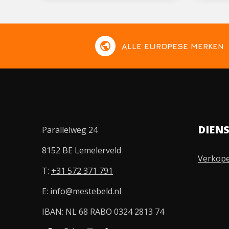
public
ALLE EUROPESE MERKEN
DIEN
Parallelweg 24
8152 BE Lemelerveld
Verkop
T:
+31 572 371 791
E:
info@mestebeld.nl
IBAN: NL 68 RABO 0324 2813 74