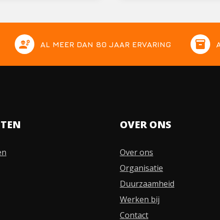
engineering
inventory
AL MEER DAN 80 JAAR ERVARING
STEN
OVER ONS
en
Over ons
Organisatie
Duurzaamheid
Werken bij
Contact