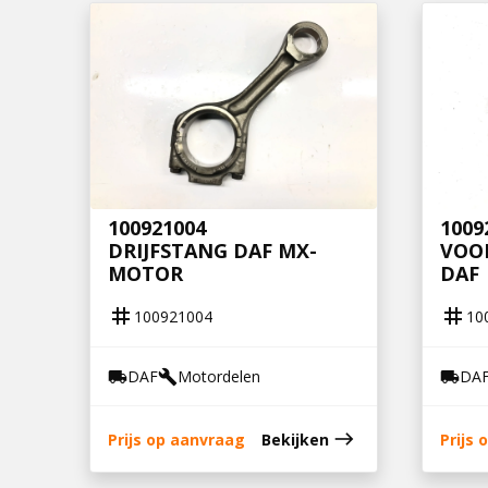
100921004
1009
DRIJFSTANG DAF MX-
VOO
MOTOR
DAF
tag
tag
100921004
10
DAF
Motordelen
DA
local_shipping
build
local_shipping
east
Prijs op aanvraag
Bekijken
Prijs