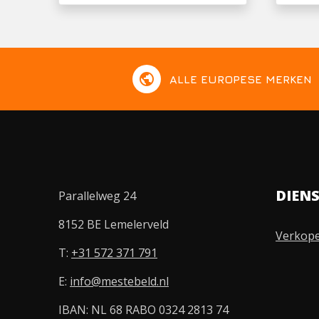
public
ALLE EUROPESE MERKEN
DIEN
Parallelweg 24
8152 BE Lemelerveld
Verkop
T:
+31 572 371 791
E:
info@mestebeld.nl
IBAN: NL 68 RABO 0324 2813 74