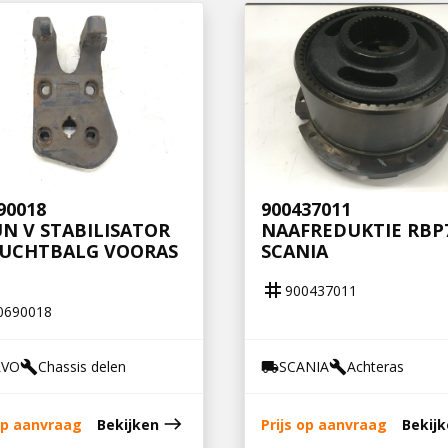
90018
900437011
N V STABILISATOR
NAAFREDUKTIE RBP
LUCHTBALG VOORAS
SCANIA
tag
900437011
0690018
LVO
Chassis delen
SCANIA
Achteras
build
local_shipping
build
east
 op aanvraag
Bekijken
Prijs op aanvraag
Bekij