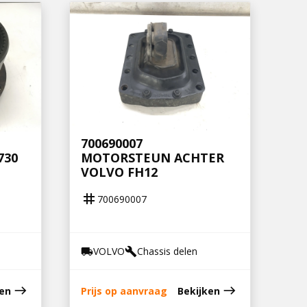
700690007
730
MOTORSTEUN ACHTER
VOLVO FH12
tag
700690007
VOLVO
Chassis delen
local_shipping
build
east
east
ken
Prijs op aanvraag
Bekijken