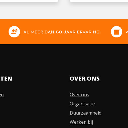
engineering
inventory
AL MEER DAN 80 JAAR ERVARING
STEN
OVER ONS
en
Over ons
Organisatie
Duurzaamheid
Werken bij