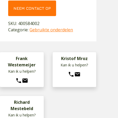
NEEM CONTACT OP
SKU:
400584002
Categorie:
Gebruikte onderdelen
Frank
Kristof Mroz
Westemeijer
Kan ik u helpen?
Kan ik u helpen?
phone
mail
phone
mail
Richard
Mestebeld
Kan ik u helpen?