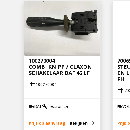
100270004
7006
COMBI KNIPP / CLAXON
STEU
SCHAKELAAR DAF 45 LF
EN 
FH
tag
100270004
tag
70
DAF
Electronica
VO
local_shipping
build
local_shipping
east
Prijs op aanvraag
Bekijken
Prijs