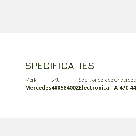
SPECIFICATIES
Merk
SKU
Soort onderdeel
Onderdee
Mercedes
400584002
Electronica
A 470 44