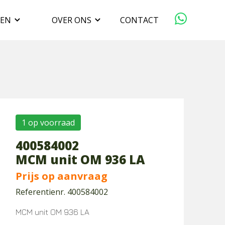
GEN
OVER ONS
CONTACT
ORGANISATIE
VERKOPEN
DUURZAAMHEID
1 op voorraad
400584002
WERKEN BIJ
MCM unit OM 936 LA
Prijs op aanvraag
Referentienr. 400584002
MCM unit OM 936 LA