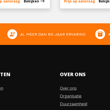
east
 op aanvraag
Bekijken
Prijs op aanvraag
Bekij
engineering
inventory
AL MEER DAN 80 JAAR ERVARING
STEN
OVER ONS
en
Over ons
Organisatie
Duurzaamheid