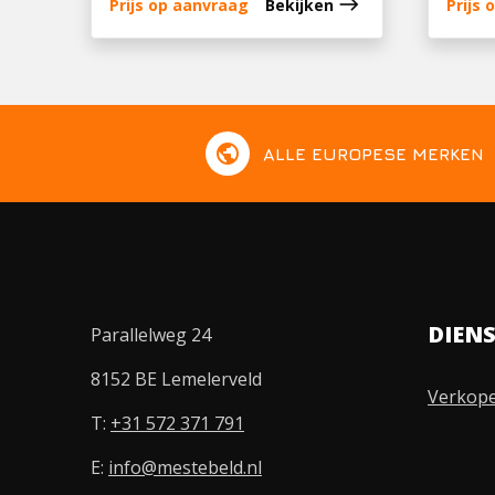
east
Prijs op aanvraag
Bekijken
Prijs
public
ALLE EUROPESE MERKEN
DIEN
Parallelweg 24
8152 BE Lemelerveld
Verkop
T:
+31 572 371 791
E:
info@mestebeld.nl