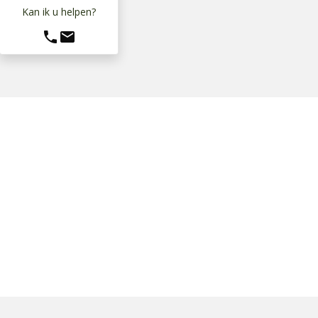
Kan ik u helpen?
phone
mail