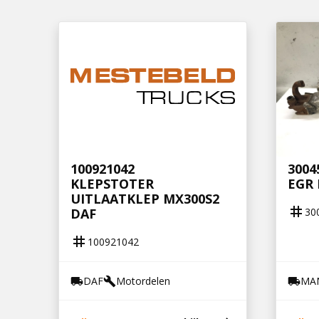
100921042
3004
KLEPSTOTER
EGR 
UITLAATKLEP MX300S2
tag
30
DAF
tag
100921042
DAF
Motordelen
MA
local_shipping
build
local_shipping