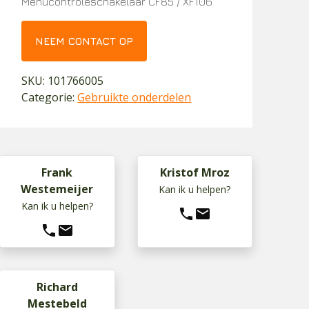
Menucontroleschakelaar CF85 / XF106
NEEM CONTACT OP
SKU:
101766005
Categorie:
Gebruikte onderdelen
Frank
Kristof Mroz
Westemeijer
Kan ik u helpen?
Kan ik u helpen?
phone
mail
phone
mail
Richard
Mestebeld