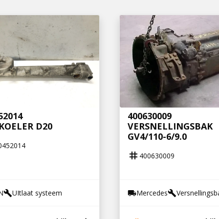
52014
400630009
KOELER D20
VERSNELLINGSBAK
GV4/110-6/9.0
0452014
tag
400630009
N
UItlaat systeem
Mercedes
Versnellingsb
build
local_shipping
build