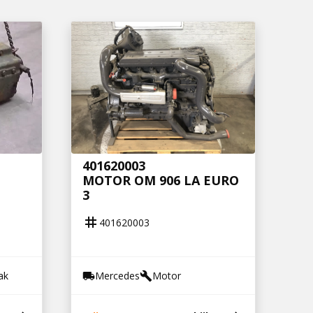
401620003
MOTOR OM 906 LA EURO
3
tag
401620003
ak
Mercedes
Motor
local_shipping
build