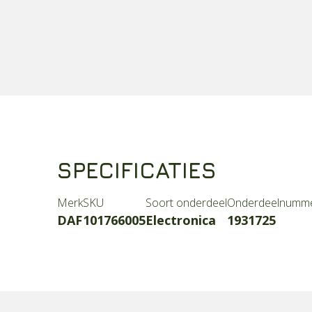
SPECIFICATIES
Merk
SKU
Soort onderdeel
Onderdeelnumm
DAF
101766005
Electronica
1931725