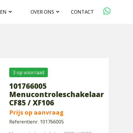
GEN
OVER ONS
CONTACT
ORGANISATIE
VERKOPEN
DUURZAAMHEID
3 op voorraad
101766005
WERKEN BIJ
Menucontroleschakelaar
CF85 / XF106
Prijs op aanvraag
Referentienr. 101766005