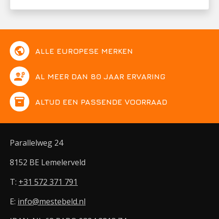
public
ALLE EUROPESE MERKEN
engineering
AL MEER DAN 80 JAAR ERVARING
inventory
ALTIJD EEN PASSENDE VOORRAAD
Parallelweg 24
8152 BE Lemelerveld
T:
+31 572 371 791
E:
info@mestebeld.nl