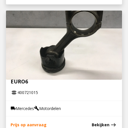
400721015
ZUIGER MET DRIJFSTANG ACTROS MP4
EURO6
tag
400721015
Mercedes
Motordelen
local_shipping
build
east
Prijs op aanvraag
Bekijken