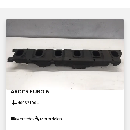
400821004
TURBO LUCHTHUIS OM471 MERCEDES
AROCS EURO 6
tag
400821004
Mercedes
Motordelen
local_shipping
build