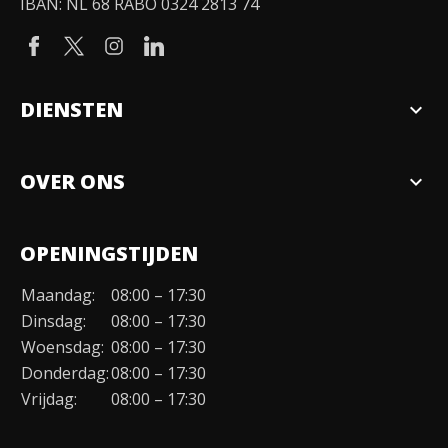
IBAN: NL 68 RABO 0324 2813 74
DIENSTEN
expand_more
Verkopen
OVER ONS
expand_more
Over ons
OPENINGSTIJDEN
Organisatie
Maandag:
08:00 – 17:30
Duurzaamheid
Dinsdag:
08:00 – 17:30
Werken bij
Woensdag:
08:00 – 17:30
Donderdag:
08:00 – 17:30
Contact
Vrijdag:
08:00 – 17:30