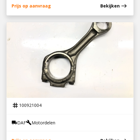
east
Prijs op aanvraag
Bekijken
100921004
DRIJFSTANG DAF MX-MOTOR
tag
100921004
DAF
Motordelen
local_shipping
build