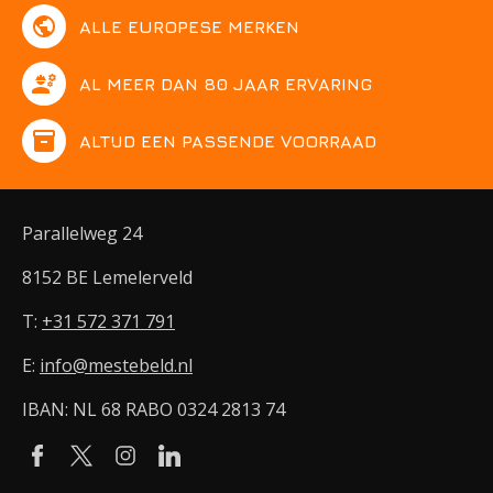
public
ALLE EUROPESE MERKEN
engineering
AL MEER DAN 80 JAAR ERVARING
inventory
ALTIJD EEN PASSENDE VOORRAAD
Parallelweg 24
8152 BE Lemelerveld
T:
+31 572 371 791
E:
info@mestebeld.nl
IBAN: NL 68 RABO 0324 2813 74