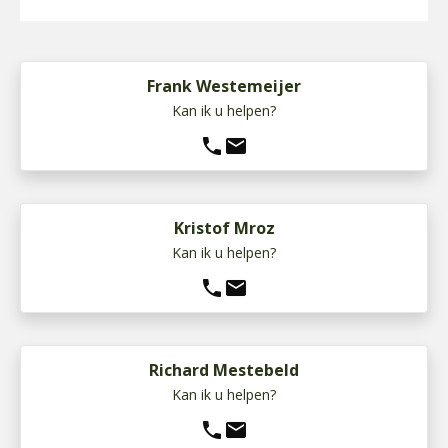
Frank Westemeijer
Kan ik u helpen?
phone
mail
Kristof Mroz
Kan ik u helpen?
phone
mail
Richard Mestebeld
Kan ik u helpen?
phone
mail