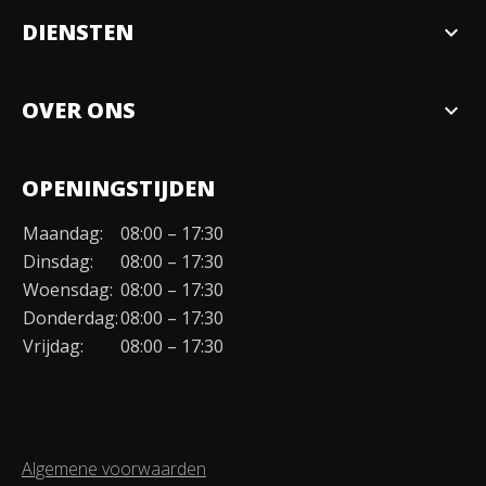
DIENSTEN
expand_more
Verkopen
OVER ONS
expand_more
Over ons
OPENINGSTIJDEN
Organisatie
Maandag:
08:00 – 17:30
Duurzaamheid
Dinsdag:
08:00 – 17:30
Werken bij
Woensdag:
08:00 – 17:30
Donderdag:
08:00 – 17:30
Contact
Vrijdag:
08:00 – 17:30
Algemene voorwaarden