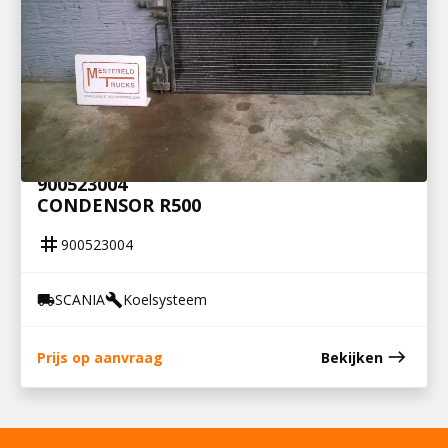
900523004
CONDENSOR R500
tag
900523004
SCANIA
Koelsysteem
local_shipping
build
east
Prijs op aanvraag
Bekijken