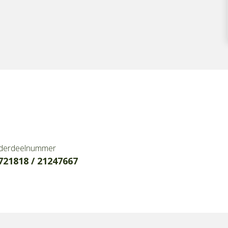
derdeelnummer
721818 / 21247667