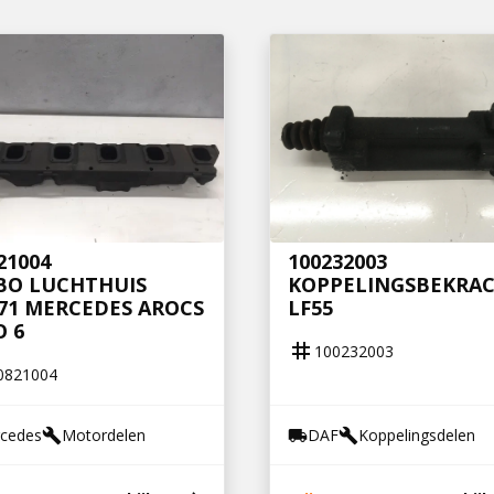
21004
100232003
BO LUCHTHUIS
KOPPELINGSBEKRAC
71 MERCEDES AROCS
LF55
 6
tag
100232003
0821004
cedes
Motordelen
DAF
Koppelingsdelen
build
local_shipping
build