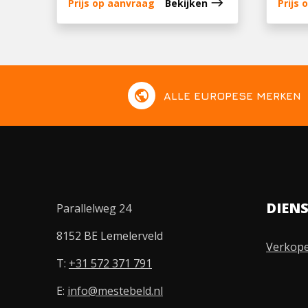
east
Prijs op aanvraag
Bekijken
Prijs
public
ALLE EUROPESE MERKEN
DIEN
Parallelweg 24
8152 BE Lemelerveld
Verkop
T:
+31 572 371 791
E:
info@mestebeld.nl