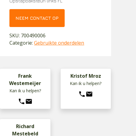
Opstapbaksteun links FL
NEEM CONTACT OP
SKU:
700490006
Categorie:
Gebruikte onderdelen
Frank
Kristof Mroz
Westemeijer
Kan ik u helpen?
Kan ik u helpen?
phone
mail
phone
mail
Richard
Mestebeld