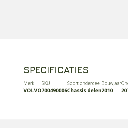
SPECIFICATIES
Merk
SKU
Soort onderdeel
Bouwjaar
On
VOLVO
700490006
Chassis delen
2010
20