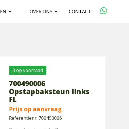
GEN
OVER ONS
CONTACT
ORGANISATIE
VERKOPEN
DUURZAAMHEID
3 op voorraad
700490006
WERKEN BIJ
Opstapbaksteun links
FL
Prijs op aanvraag
Referentienr. 700490006