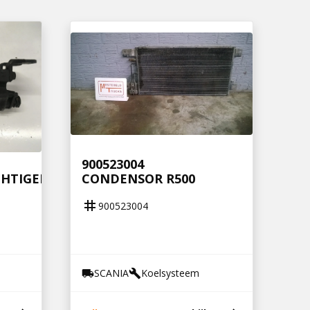
900523004
HTIGER
CONDENSOR R500
tag
900523004
SCANIA
Koelsysteem
local_shipping
build