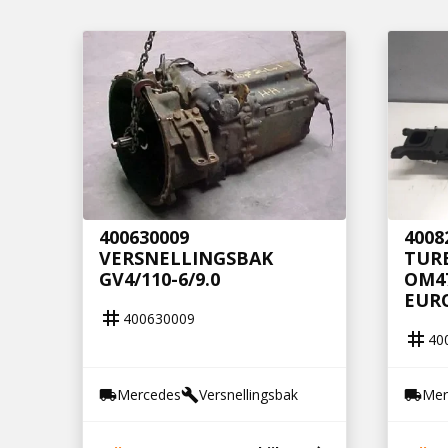
400630009
4008
VERSNELLINGSBAK
TUR
GV4/110-6/9.0
OM4
EURO
tag
400630009
tag
40
Mercedes
Versnellingsbak
Mer
local_shipping
build
local_shipping