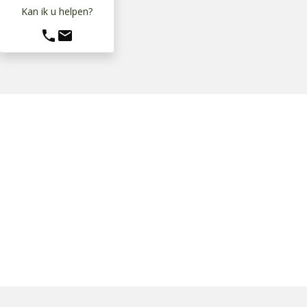
Kan ik u helpen?
phone
mail