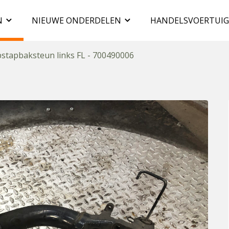
N
NIEUWE ONDERDELEN
HANDELSVOERTUI
stapbaksteun links FL - 700490006