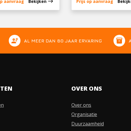
east
 op aanvraag
Bekijken
Prijs op aanvraag
Bekij
engineering
inventory
AL MEER DAN 80 JAAR ERVARING
STEN
OVER ONS
en
Over ons
Organisatie
Duurzaamheid