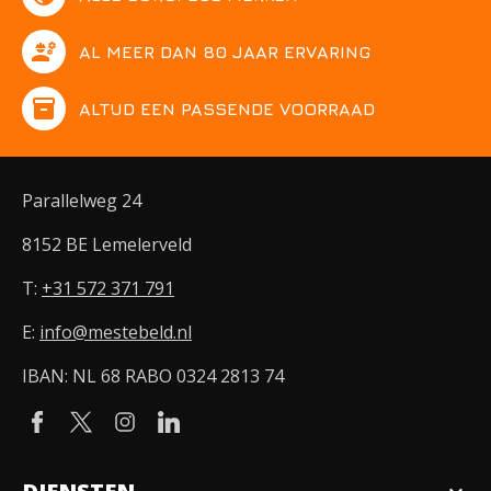
engineering
AL MEER DAN 80 JAAR ERVARING
inventory
ALTIJD EEN PASSENDE VOORRAAD
Parallelweg 24
8152 BE Lemelerveld
T:
+31 572 371 791
E:
info@mestebeld.nl
IBAN: NL 68 RABO 0324 2813 74