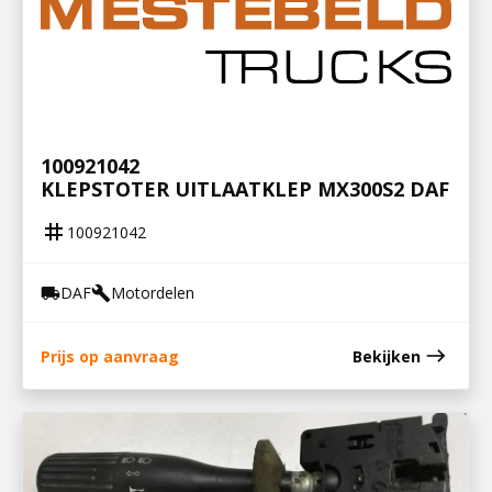
100921042
KLEPSTOTER UITLAATKLEP MX300S2 DAF
tag
100921042
DAF
Motordelen
local_shipping
build
east
Prijs op aanvraag
Bekijken