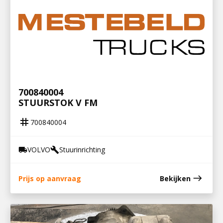
700840004
STUURSTOK V FM
tag
700840004
VOLVO
Stuurinrichting
local_shipping
build
east
Prijs op aanvraag
Bekijken