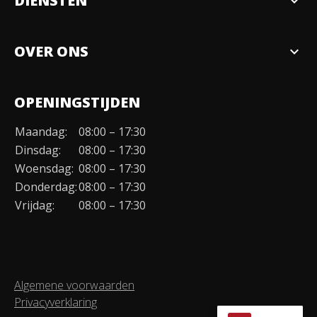
DIENSTEN
expand_more
Verkopen
OVER ONS
expand_more
Over ons
OPENINGSTIJDEN
Organisatie
Maandag:
08:00 – 17:30
Duurzaamheid
Dinsdag:
08:00 – 17:30
Werken bij
Woensdag:
08:00 – 17:30
Donderdag:
08:00 – 17:30
Contact
Vrijdag:
08:00 – 17:30
Algemene voorwaarden
Privacyverklaring