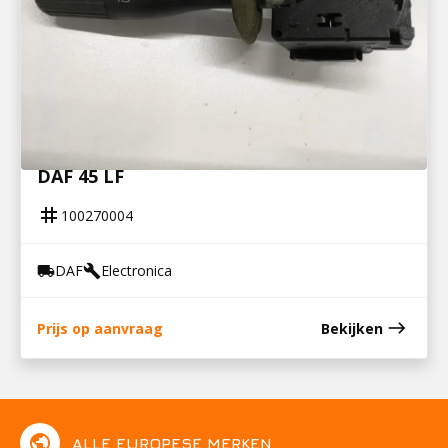
100270004
COMBI KNIPP / CLAXON SCHAKELAAR
DAF 45 LF
tag
100270004
DAF
Electronica
local_shipping
build
east
Prijs op aanvraag
Bekijken
public
ALLE EUROPESE MERKEN