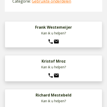
Categorie:
Gebruikte onderdelen
Frank Westemeijer
Kan ik u helpen?
phone
mail
Kristof Mroz
Kan ik u helpen?
phone
mail
Richard Mestebeld
Kan ik u helpen?