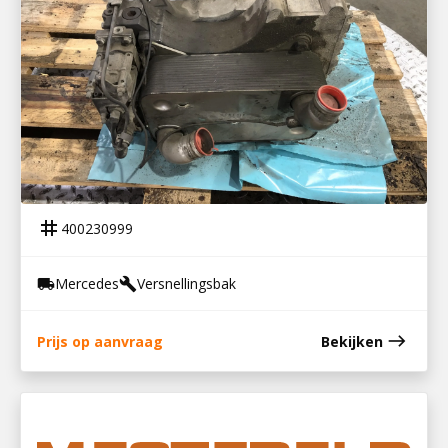
400230999
VOITH R115H RETARDER MB G211-16
tag
400230999
Mercedes
Versnellingsbak
local_shipping
build
east
Prijs op aanvraag
Bekijken