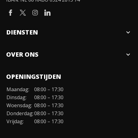
DIENSTEN
expand_more
Verkopen
OVER ONS
expand_more
Over ons
OPENINGSTIJDEN
Organisatie
Maandag:
08:00 – 17:30
Duurzaamheid
Dinsdag:
08:00 – 17:30
Werken bij
Woensdag:
08:00 – 17:30
Donderdag:
08:00 – 17:30
Contact
Vrijdag:
08:00 – 17:30