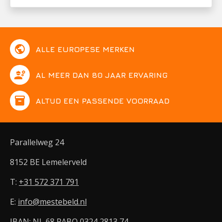
public
ALLE EUROPESE MERKEN
engineering
AL MEER DAN 80 JAAR ERVARING
inventory
ALTIJD EEN PASSENDE VOORRAAD
Parallelweg 24
8152 BE Lemelerveld
T:
+31 572 371 791
E:
info@mestebeld.nl
IBAN: NL 68 RABO 0324 2813 74