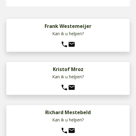
Frank Westemeijer
Kan ik u helpen?
phone
mail
Kristof Mroz
Kan ik u helpen?
phone
mail
Richard Mestebeld
Kan ik u helpen?
phone
mail