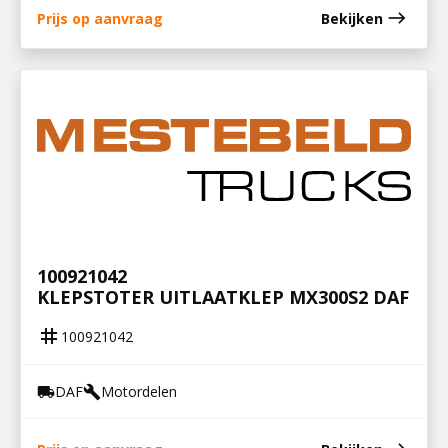
east
Prijs op aanvraag
Bekijken
100921042
KLEPSTOTER UITLAATKLEP MX300S2 DAF
tag
100921042
DAF
Motordelen
local_shipping
build