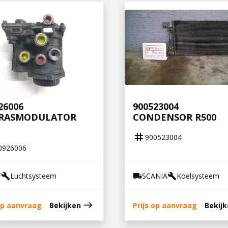
26006
900523004
RASMODULATOR
CONDENSOR R500
tag
900523004
0926006
F
Luchtsysteem
SCANIA
Koelsysteem
build
local_shipping
build
east
 op aanvraag
Bekijken
Prijs op aanvraag
Bekij