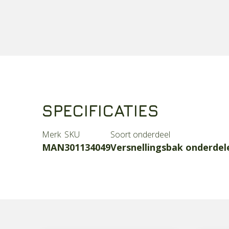
SPECIFICATIES
Merk
SKU
Soort onderdeel
MAN
301134049
Versnellingsbak onderdel