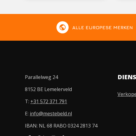
public
ALLE EUROPESE MERKEN
DIEN
Parallelweg 24
8152 BE Lemelerveld
Verkop
T:
+31 572 371 791
E:
info@mestebeld.nl
IBAN: NL 68 RABO 0324 2813 74