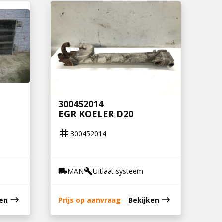
300452014
EGR KOELER D20
tag
300452014
MAN
UItlaat systeem
local_shipping
build
east
east
ken
Prijs op aanvraag
Bekijken