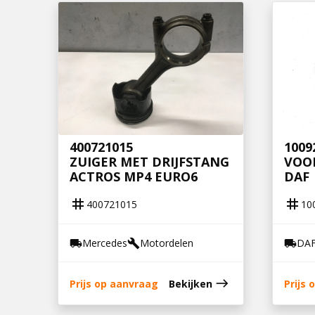
400721015
1009
ZUIGER MET DRIJFSTANG
VOO
ACTROS MP4 EURO6
DAF
tag
tag
400721015
10
Mercedes
Motordelen
DA
local_shipping
build
local_shipping
east
Prijs op aanvraag
Bekijken
Prijs