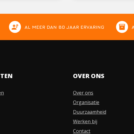
engineering
inventory
AL MEER DAN 80 JAAR ERVARING
STEN
OVER ONS
en
Over ons
Organisatie
Duurzaamheid
Werken bij
Contact