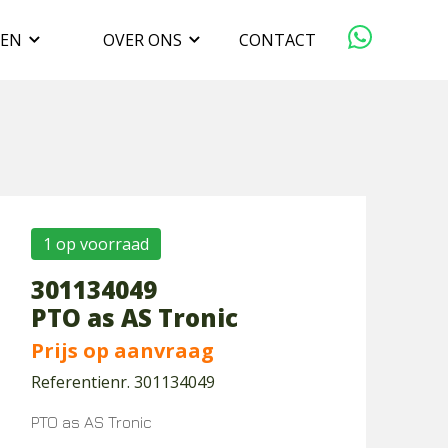
GEN
OVER ONS
CONTACT
ORGANISATIE
VERKOPEN
DUURZAAMHEID
1 op voorraad
301134049
WERKEN BIJ
PTO as AS Tronic
Prijs op aanvraag
Referentienr. 301134049
PTO as AS Tronic