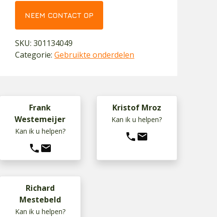
NEEM CONTACT OP
SKU:
301134049
Categorie:
Gebruikte onderdelen
Frank
Kristof Mroz
Westemeijer
Kan ik u helpen?
Kan ik u helpen?
phone
mail
phone
mail
Richard
Mestebeld
Kan ik u helpen?