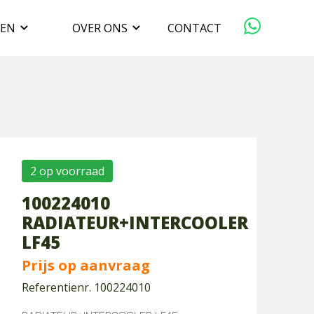
GEN
OVER ONS
CONTACT
ORGANISATIE
VERKOPEN
DUURZAAMHEID
2 op voorraad
100224010
WERKEN BIJ
RADIATEUR+INTERCOOLER
LF45
Prijs op aanvraag
Referentienr. 100224010