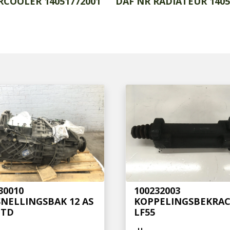
RCOOLER 1405177
2001
DAF NR RADIATEUR 1405
30010
100232003
NELLINGSBAK 12 AS
KOPPELINGSBEKRAC
 TD
LF55