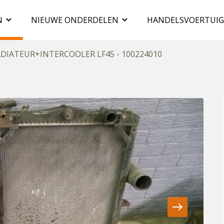
N
NIEUWE ONDERDELEN
HANDELSVOERTUI
DIATEUR+INTERCOOLER LF45 - 100224010
east