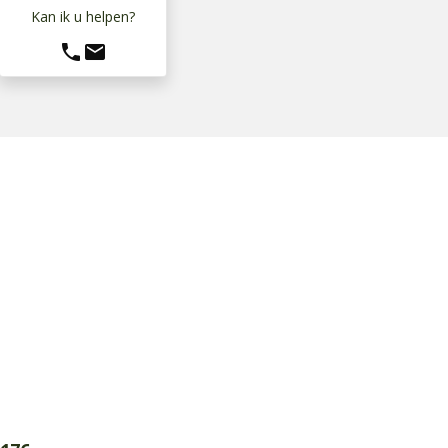
Kan ik u helpen?
phone
mail