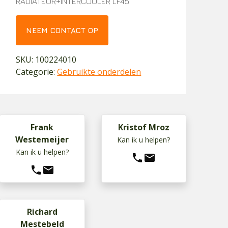
RADIATEUR+INTERCOOLER LF45
NEEM CONTACT OP
SKU:
100224010
Categorie:
Gebruikte onderdelen
Frank
Kristof Mroz
Westemeijer
Kan ik u helpen?
Kan ik u helpen?
phone
mail
phone
mail
Richard
Mestebeld