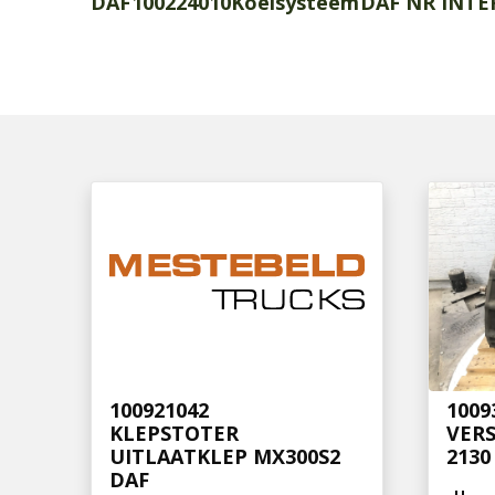
DAF
100224010
Koelsysteem
DAF NR INTE
100921042
1009
KLEPSTOTER
VERS
UITLAATKLEP MX300S2
2130
DAF