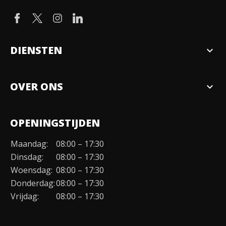
DIENSTEN
expand_more
Verkopen
OVER ONS
expand_more
Over ons
OPENINGSTIJDEN
Organisatie
Maandag:
08:00 – 17:30
Duurzaamheid
Dinsdag:
08:00 – 17:30
Werken bij
Woensdag:
08:00 – 17:30
Donderdag:
08:00 – 17:30
Contact
Vrijdag:
08:00 – 17:30