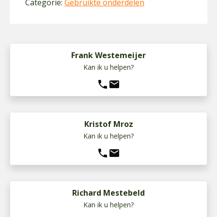
Categorie:
Gebruikte onderdelen
Frank Westemeijer
Kan ik u helpen?
phone
mail
Kristof Mroz
Kan ik u helpen?
phone
mail
Richard Mestebeld
Kan ik u helpen?