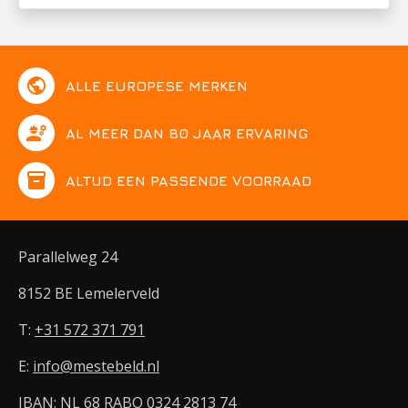
public
ALLE EUROPESE MERKEN
engineering
AL MEER DAN 80 JAAR ERVARING
inventory
ALTIJD EEN PASSENDE VOORRAAD
Parallelweg 24
8152 BE Lemelerveld
T:
+31 572 371 791
E:
info@mestebeld.nl
IBAN: NL 68 RABO 0324 2813 74