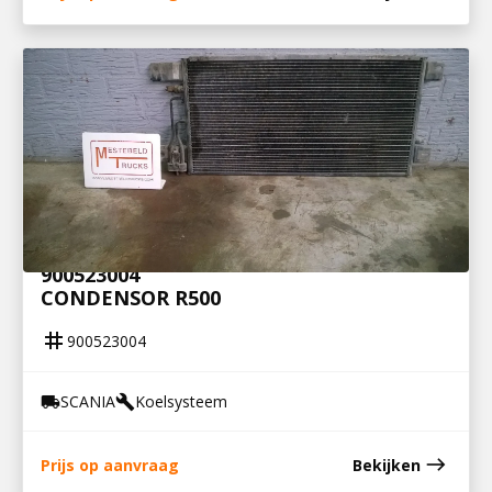
900523004
CONDENSOR R500
tag
900523004
SCANIA
Koelsysteem
local_shipping
build
east
Prijs op aanvraag
Bekijken