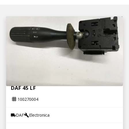
100270004
COMBI KNIPP / CLAXON SCHAKELAAR
DAF 45 LF
tag
100270004
DAF
Electronica
local_shipping
build