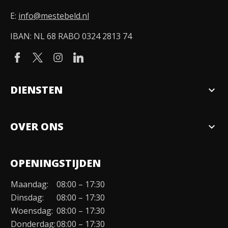
E:
info@mestebeld.nl
IBAN: NL 68 RABO 0324 2813 74
DIENSTEN
expand_more
Verkopen
OVER ONS
expand_more
Over ons
OPENINGSTIJDEN
Organisatie
Maandag:
08:00 – 17:30
Duurzaamheid
Dinsdag:
08:00 – 17:30
Werken bij
Woensdag:
08:00 – 17:30
Donderdag:
08:00 – 17:30