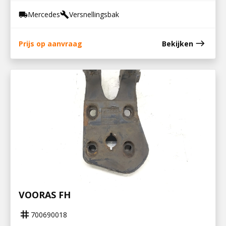
Mercedes
Versnellingsbak
local_shipping
build
east
Prijs op aanvraag
Bekijken
700690018
STEUN V STABILISATOR EN LUCHTBALG
VOORAS FH
tag
700690018