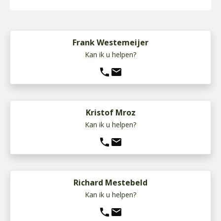
Frank Westemeijer
Kan ik u helpen?
phone
mail
Kristof Mroz
Kan ik u helpen?
phone
mail
Richard Mestebeld
Kan ik u helpen?
phone
mail