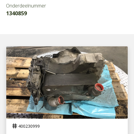
Onderdeelnummer
1340859
400230999
VOITH R115H RETARDER MB G211-16
tag
400230999