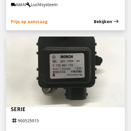
MAN
Luchtsysteem
local_shipping
build
east
Prijs op aanvraag
Bekijken
900525015
STELMOTOR CABINEVERWARMING R-
SERIE
tag
900525015