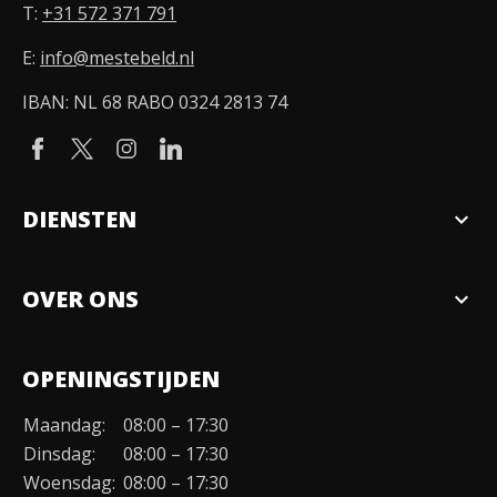
T:
+31 572 371 791
E:
info@mestebeld.nl
IBAN: NL 68 RABO 0324 2813 74
DIENSTEN
expand_more
Verkopen
OVER ONS
expand_more
Over ons
OPENINGSTIJDEN
Organisatie
Maandag:
08:00 – 17:30
Duurzaamheid
Dinsdag:
08:00 – 17:30
Werken bij
Woensdag:
08:00 – 17:30