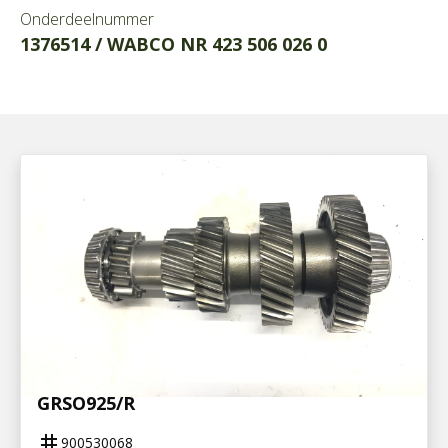
Onderdeelnummer
1376514 / WABCO NR 423 506 026 0
900530068
NEVENAS GRS895/R, GRS/GRSO905/R,
GRSO925/R
tag
900530068