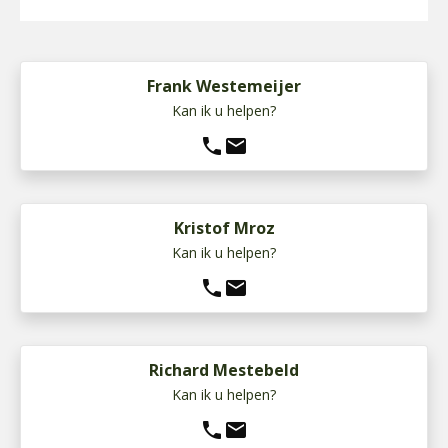
Frank Westemeijer
Kan ik u helpen?
phone
mail
Kristof Mroz
Kan ik u helpen?
phone
mail
Richard Mestebeld
Kan ik u helpen?
phone
mail