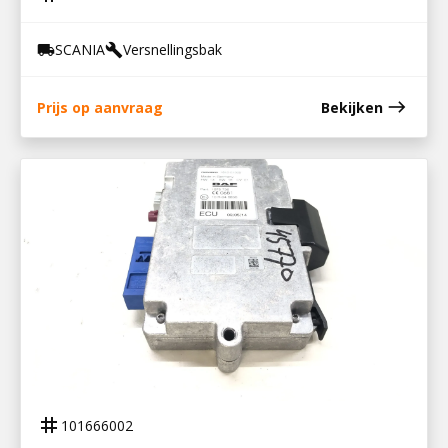
SCANIA
Versnellingsbak
local_shipping
build
east
Prijs op aanvraag
Bekijken
101666002
STUURKAST TELEFOONINTERFACE XF106
tag
101666002