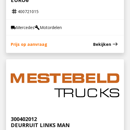
EURO6
tag
400721015
Mercedes
Motordelen
local_shipping
build
east
Prijs op aanvraag
Bekijken
300402012
DEURRUIT LINKS MAN