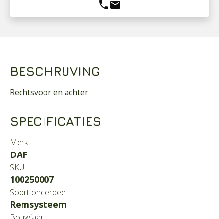
phone
mail
BESCHRIJVING
Rechtsvoor en achter
SPECIFICATIES
Merk
DAF
SKU
100250007
Soort onderdeel
Remsysteem
Bouwjaar