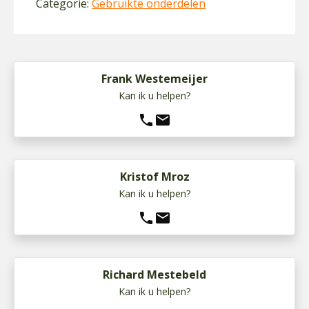
Categorie:
Gebruikte onderdelen
Frank Westemeijer
Kan ik u helpen?
phone
mail
Kristof Mroz
Kan ik u helpen?
phone
mail
Richard Mestebeld
Kan ik u helpen?