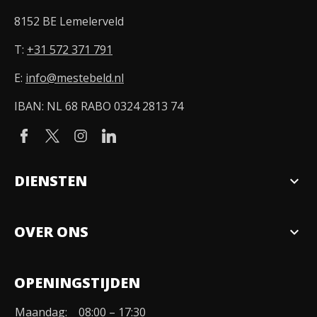
8152 BE Lemelerveld
T:
+31 572 371 791
E:
info@mestebeld.nl
IBAN: NL 68 RABO 0324 2813 74
DIENSTEN
expand_more
Verkopen
OVER ONS
expand_more
Over ons
OPENINGSTIJDEN
Organisatie
Maandag:
08:00 – 17:30