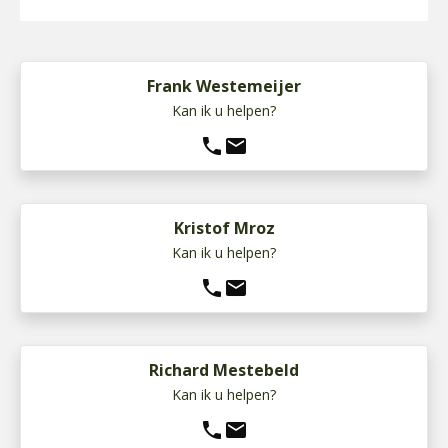
Frank Westemeijer
Kan ik u helpen?
phone
mail
Kristof Mroz
Kan ik u helpen?
phone
mail
Richard Mestebeld
Kan ik u helpen?
phone
mail