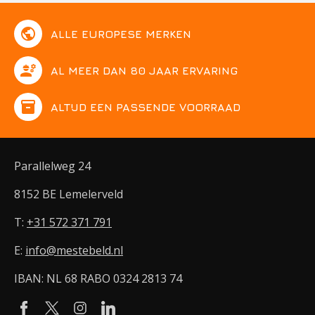
public
ALLE EUROPESE MERKEN
engineering
AL MEER DAN 80 JAAR ERVARING
inventory
ALTIJD EEN PASSENDE VOORRAAD
Parallelweg 24
8152 BE Lemelerveld
T:
+31 572 371 791
E:
info@mestebeld.nl
IBAN: NL 68 RABO 0324 2813 74