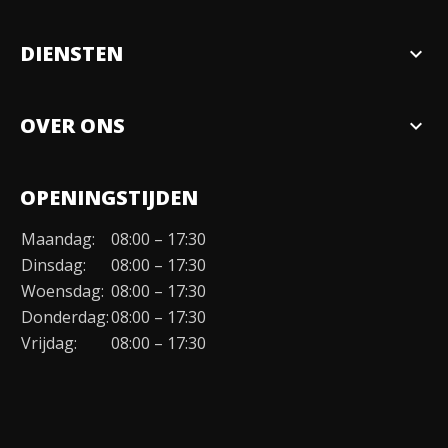
DIENSTEN
expand_more
Verkopen
OVER ONS
expand_more
Over ons
OPENINGSTIJDEN
Organisatie
Maandag:
08:00 – 17:30
Duurzaamheid
Dinsdag:
08:00 – 17:30
Werken bij
Woensdag:
08:00 – 17:30
Donderdag:
08:00 – 17:30
Contact
Vrijdag:
08:00 – 17:30