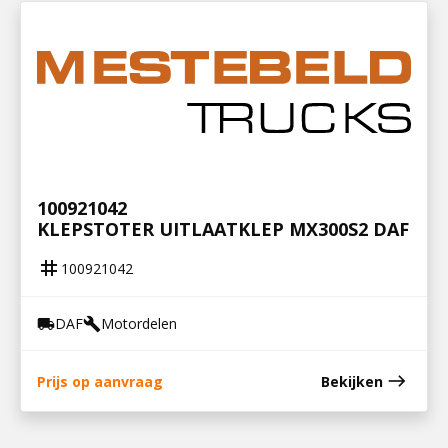
100921042
KLEPSTOTER UITLAATKLEP MX300S2 DAF
tag
100921042
DAF
Motordelen
local_shipping
build
east
Prijs op aanvraag
Bekijken