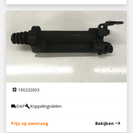
100232003
KOPPELINGSBEKRACHTIGER LF55
tag
100232003
DAF
Koppelingsdelen
local_shipping
build
east
Prijs op aanvraag
Bekijken