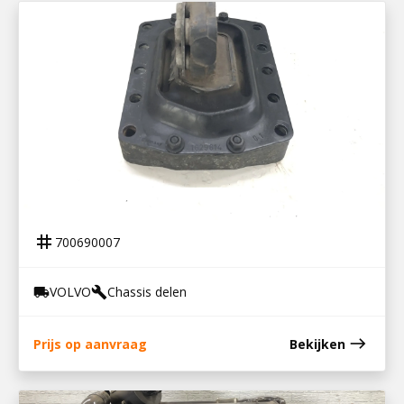
700690007
MOTORSTEUN ACHTER VOLVO FH12
tag
700690007
VOLVO
Chassis delen
local_shipping
build
east
Prijs op aanvraag
Bekijken