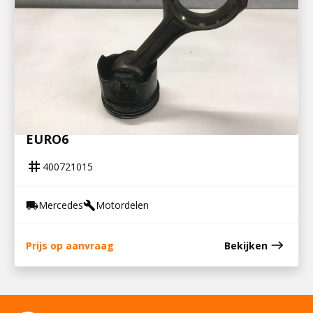
400721015
ZUIGER MET DRIJFSTANG ACTROS MP4
EURO6
tag
400721015
Mercedes
Motordelen
local_shipping
build
east
Prijs op aanvraag
Bekijken