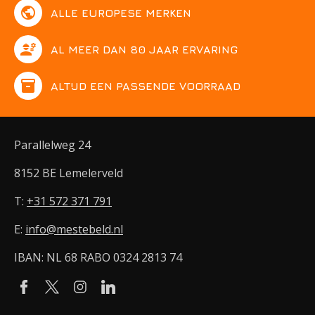
public
ALLE EUROPESE MERKEN
engineering
AL MEER DAN 80 JAAR ERVARING
inventory
ALTIJD EEN PASSENDE VOORRAAD
Parallelweg 24
8152 BE Lemelerveld
T:
+31 572 371 791
E:
info@mestebeld.nl
IBAN: NL 68 RABO 0324 2813 74