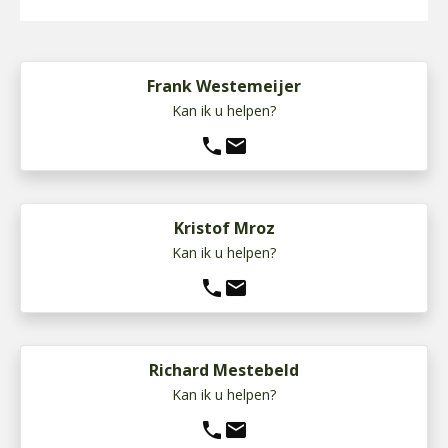
Frank Westemeijer
Kan ik u helpen?
phone
mail
Kristof Mroz
Kan ik u helpen?
phone
mail
Richard Mestebeld
Kan ik u helpen?
phone
mail