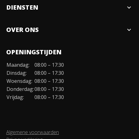
DIENSTEN
expand_more
Verkopen
OVER ONS
expand_more
Over ons
OPENINGSTIJDEN
Organisatie
Maandag:
08:00 – 17:30
Duurzaamheid
Dinsdag:
08:00 – 17:30
Werken bij
Woensdag:
08:00 – 17:30
Donderdag:
08:00 – 17:30
Contact
Vrijdag:
08:00 – 17:30
Algemene voorwaarden