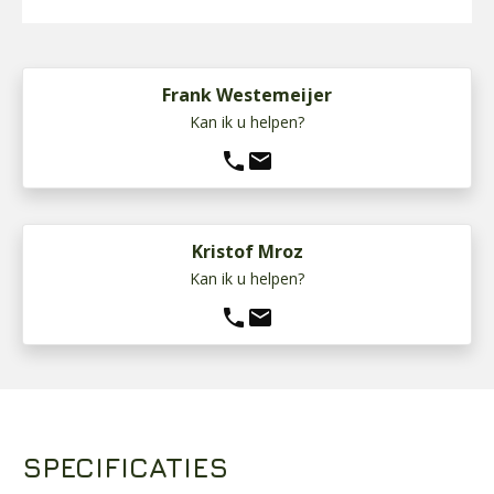
Frank Westemeijer
Kan ik u helpen?
phone
mail
Kristof Mroz
Kan ik u helpen?
phone
mail
SPECIFICATIES