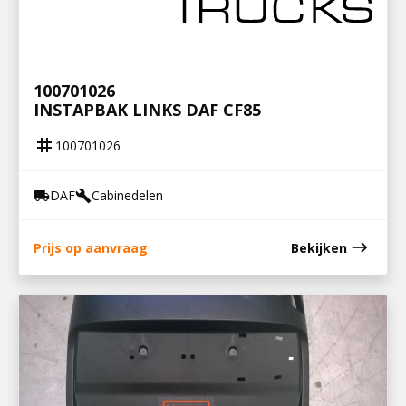
100701026
INSTAPBAK LINKS DAF CF85
tag
100701026
DAF
Cabinedelen
local_shipping
build
east
Prijs op aanvraag
Bekijken