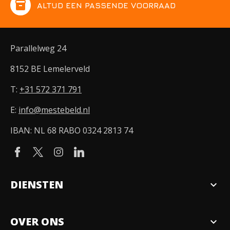
inventory
ALTIJD EEN PASSENDE VOORRAAD
Parallelweg 24
8152 BE Lemelerveld
T:
+31 572 371 791
E:
info@mestebeld.nl
IBAN: NL 68 RABO 0324 2813 74
DIENSTEN
expand_more
Verkopen
OVER ONS
expand_more