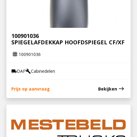
100901036
SPIEGELAFDEKKAP HOOFDSPIEGEL CF/XF
tag
100901036
DAF
Cabinedelen
local_shipping
build
east
Prijs op aanvraag
Bekijken