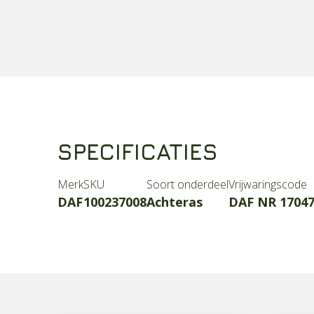
SPECIFICATIES
Merk
SKU
Soort onderdeel
Vrijwaringscode
DAF
100237008
Achteras
DAF NR 1704