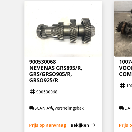
900530068
1007
NEVENAS GRS895/R,
VOOR
GRS/GRSO905/R,
COM
GRSO925/R
tag
10
tag
900530068
SCANIA
Versnellingsbak
DA
local_shipping
build
local_shipping
east
Prijs op aanvraag
Bekijken
Prijs