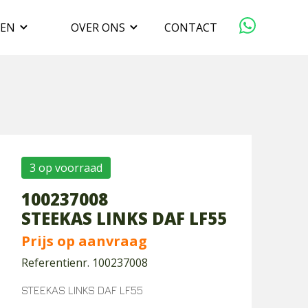
GEN
OVER ONS
CONTACT
ORGANISATIE
VERKOPEN
DUURZAAMHEID
3 op voorraad
100237008
WERKEN BIJ
STEEKAS LINKS DAF LF55
Prijs op aanvraag
Referentienr. 100237008
STEEKAS LINKS DAF LF55