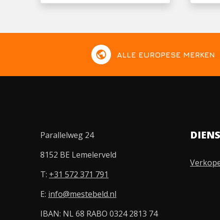
public
ALLE EUROPESE MERKEN
DIEN
Parallelweg 24
8152 BE Lemelerveld
Verkop
T:
+31 572 371 791
E:
info@mestebeld.nl
IBAN: NL 68 RABO 0324 2813 74