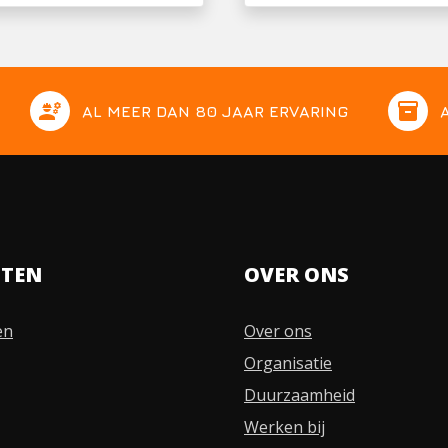
engineering
inventory
AL MEER DAN 80 JAAR ERVARING
STEN
OVER ONS
en
Over ons
Organisatie
Duurzaamheid
Werken bij