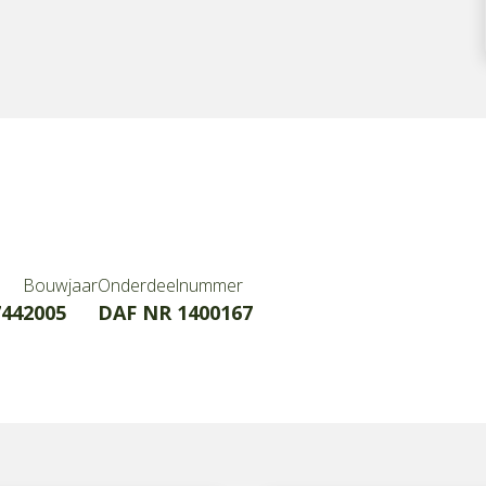
Bouwjaar
Onderdeelnummer
744
2005
DAF NR 1400167