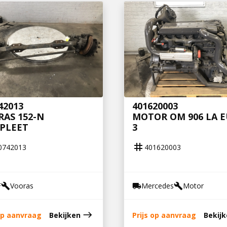
42013
401620003
AS 152-N
MOTOR OM 906 LA 
PLEET
3
tag
0742013
401620003
F
Vooras
Mercedes
Motor
build
local_shipping
build
east
 op aanvraag
Bekijken
Prijs op aanvraag
Bekij