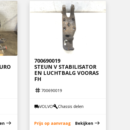
700690019
EURO
STEUN V STABILISATOR
EN LUCHTBALG VOORAS
FH
tag
700690019
VOLVO
Chassis delen
local_shipping
build
east
east
ken
Prijs op aanvraag
Bekijken