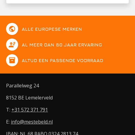
public
ALLE EUROPESE MERKEN
engineering
AL MEER DAN 80 JAAR ERVARING
inventory
ALTIJD EEN PASSENDE VOORRAAD
Parallelweg 24
8152 BE Lemelerveld
T:
+31 572 371 791
E:
info@mestebeld.nl
IBAN: NL 68 RABO 0324 2813 74