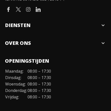
DIENSTEN
expand_more
Verkopen
OVER ONS
expand_more
Over ons
OPENINGSTIJDEN
Organisatie
Maandag:
08:00 – 17:30
Duurzaamheid
Dinsdag:
08:00 – 17:30
Werken bij
Woensdag:
08:00 – 17:30
Donderdag:
08:00 – 17:30
Contact
Vrijdag:
08:00 – 17:30