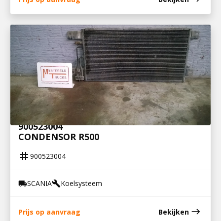
900523004
CONDENSOR R500
tag
900523004
SCANIA
Koelsysteem
local_shipping
build
east
Prijs op aanvraag
Bekijken