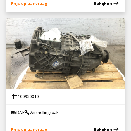
east
Prijs op aanvraag
Bekijken
100930010
VERSNELLINGSBAK 12 AS 2130 TD
tag
100930010
DAF
Versnellingsbak
local_shipping
build
east
Prijs op aanvraag
Bekijken