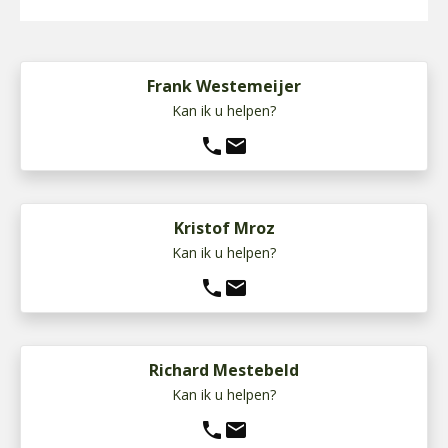
Frank Westemeijer
Kan ik u helpen?
phone
mail
Kristof Mroz
Kan ik u helpen?
phone
mail
Richard Mestebeld
Kan ik u helpen?
phone
mail