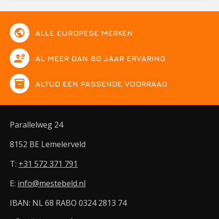
public
ALLE EUROPESE MERKEN
engineering
AL MEER DAN 80 JAAR ERVARING
inventory
ALTIJD EEN PASSENDE VOORRAAD
Parallelweg 24
8152 BE Lemelerveld
T:
+31 572 371 791
E:
info@mestebeld.nl
IBAN: NL 68 RABO 0324 2813 74