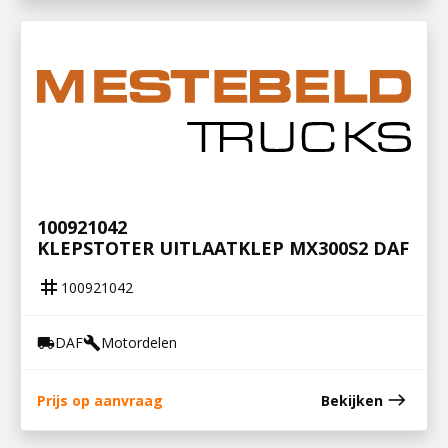
100921042
KLEPSTOTER UITLAATKLEP MX300S2 DAF
tag
100921042
DAF
Motordelen
local_shipping
build
east
Prijs op aanvraag
Bekijken