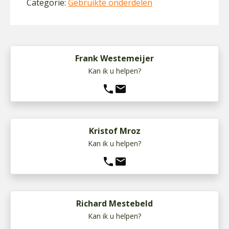
Categorie:
Gebruikte onderdelen
Frank Westemeijer
Kan ik u helpen?
phone
mail
Kristof Mroz
Kan ik u helpen?
phone
mail
Richard Mestebeld
Kan ik u helpen?