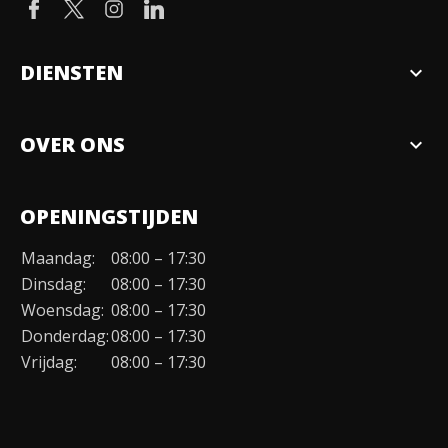
DIENSTEN
expand_more
Verkopen
OVER ONS
expand_more
Over ons
OPENINGSTIJDEN
Organisatie
Maandag:
08:00 – 17:30
Duurzaamheid
Dinsdag:
08:00 – 17:30
Werken bij
Woensdag:
08:00 – 17:30
Donderdag:
08:00 – 17:30
Contact
Vrijdag:
08:00 – 17:30