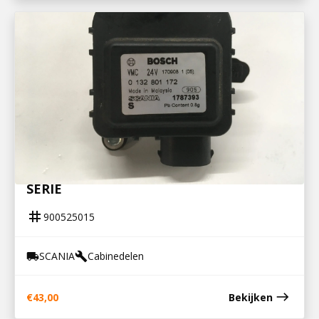
900525015
STELMOTOR CABINEVERWARMING R-
SERIE
tag
900525015
SCANIA
Cabinedelen
local_shipping
build
east
€
43,00
Bekijken