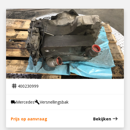
400230999
VOITH R115H RETARDER MB G211-16
tag
400230999
Mercedes
Versnellingsbak
local_shipping
build
east
Prijs op aanvraag
Bekijken