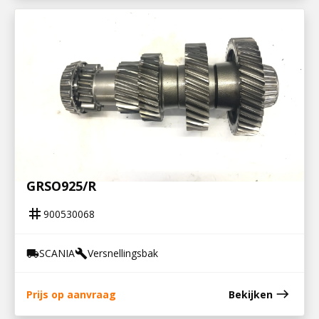
900530068
NEVENAS GRS895/R, GRS/GRSO905/R,
GRSO925/R
tag
900530068
SCANIA
Versnellingsbak
local_shipping
build
east
Prijs op aanvraag
Bekijken