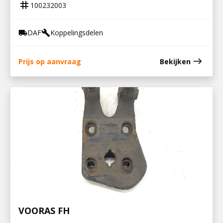
tag
100232003
DAF
Koppelingsdelen
local_shipping
build
east
Prijs op aanvraag
Bekijken
700690018
STEUN V STABILISATOR EN LUCHTBALG
VOORAS FH