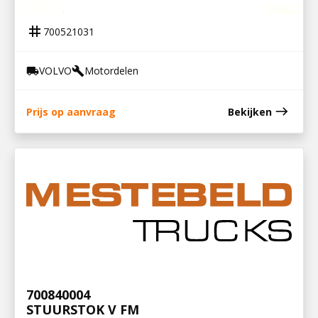
OLIEPOMPHUIS VOLVO FE
tag
700521031
VOLVO
Motordelen
local_shipping
build
east
Prijs op aanvraag
Bekijken
700840004
STUURSTOK V FM