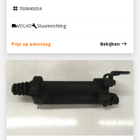
tag
700840004
VOLVO
Stuurinrichting
local_shipping
build
east
Prijs op aanvraag
Bekijken
100232003
KOPPELINGSBEKRACHTIGER LF55