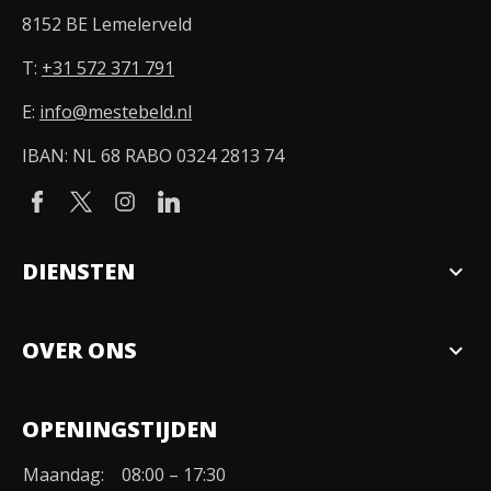
8152 BE Lemelerveld
T:
+31 572 371 791
E:
info@mestebeld.nl
IBAN: NL 68 RABO 0324 2813 74
DIENSTEN
expand_more
Verkopen
OVER ONS
expand_more
Over ons
OPENINGSTIJDEN
Organisatie
Maandag:
08:00 – 17:30
Duurzaamheid