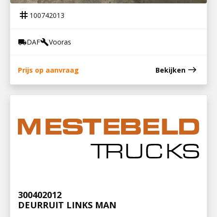
tag
100742013
DAF
Vooras
local_shipping
build
east
Prijs op aanvraag
Bekijken
300402012
DEURRUIT LINKS MAN