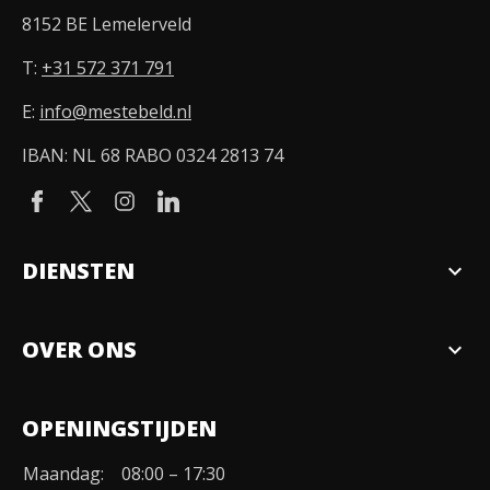
8152 BE Lemelerveld
T:
+31 572 371 791
E:
info@mestebeld.nl
IBAN: NL 68 RABO 0324 2813 74
DIENSTEN
expand_more
Verkopen
OVER ONS
expand_more
Over ons
OPENINGSTIJDEN
Organisatie
Maandag:
08:00 – 17:30
Duurzaamheid