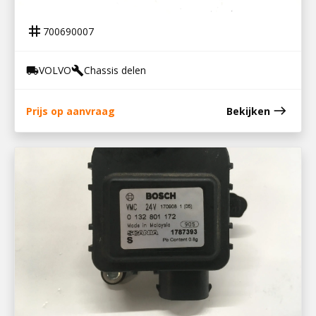
MOTORSTEUN ACHTER VOLVO FH12
tag
700690007
VOLVO
Chassis delen
local_shipping
build
east
Prijs op aanvraag
Bekijken
900525015
STELMOTOR CABINEVERWARMING R-