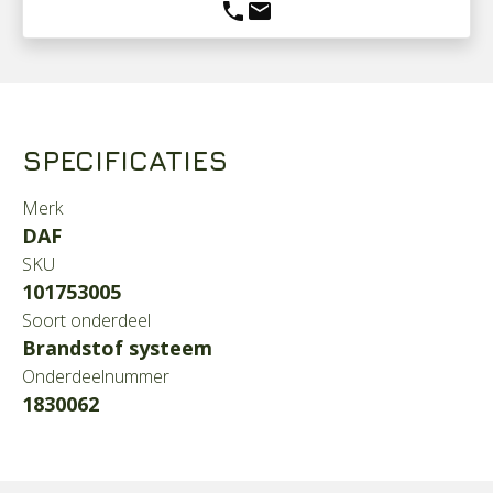
phone
mail
SPECIFICATIES
Merk
DAF
SKU
101753005
Soort onderdeel
Brandstof systeem
Onderdeelnummer
1830062