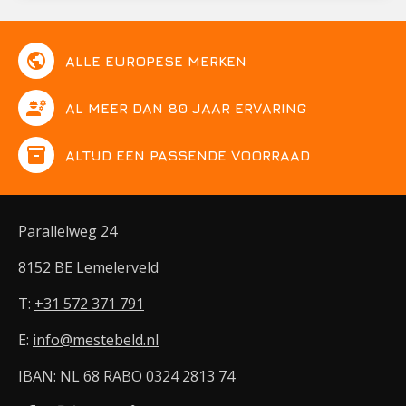
public
ALLE EUROPESE MERKEN
engineering
AL MEER DAN 80 JAAR ERVARING
inventory
ALTIJD EEN PASSENDE VOORRAAD
Parallelweg 24
8152 BE Lemelerveld
T:
+31 572 371 791
E:
info@mestebeld.nl
IBAN: NL 68 RABO 0324 2813 74