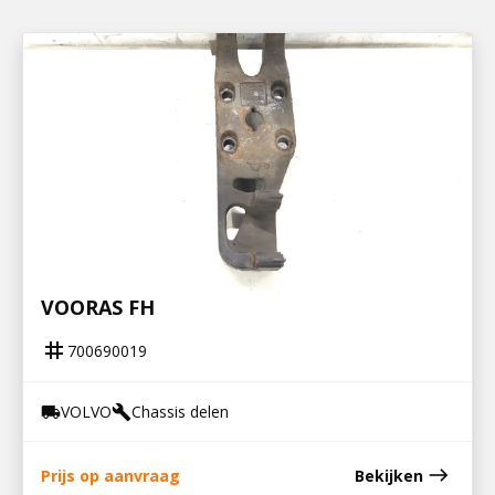
700690019
STEUN V STABILISATOR EN LUCHTBALG
VOORAS FH
tag
700690019
VOLVO
Chassis delen
local_shipping
build
east
Prijs op aanvraag
Bekijken