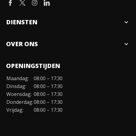
DIENSTEN
expand_more
Verkopen
OVER ONS
expand_more
Over ons
OPENINGSTIJDEN
Organisatie
Maandag:
08:00 – 17:30
Duurzaamheid
Dinsdag:
08:00 – 17:30
Werken bij
Woensdag:
08:00 – 17:30
Donderdag:
08:00 – 17:30
Contact
Vrijdag:
08:00 – 17:30