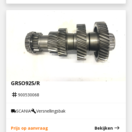
900530068
NEVENAS GRS895/R, GRS/GRSO905/R,
GRSO925/R
tag
900530068
SCANIA
Versnellingsbak
local_shipping
build
east
Prijs op aanvraag
Bekijken