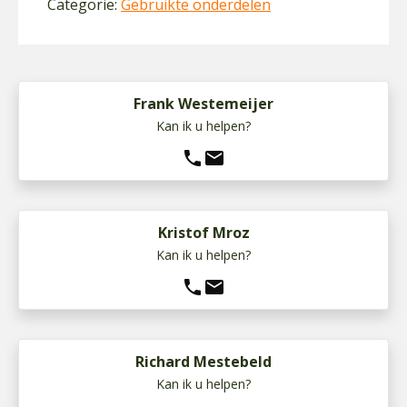
Categorie:
Gebruikte onderdelen
Frank Westemeijer
Kan ik u helpen?
phone
mail
Kristof Mroz
Kan ik u helpen?
phone
mail
Richard Mestebeld
Kan ik u helpen?