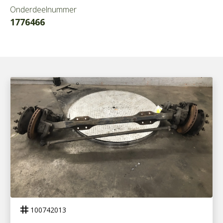
Onderdeelnummer
1776466
100742013
VOORAS 152-N COMPLEET
tag
100742013