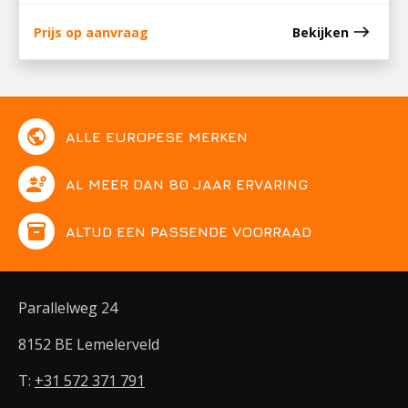
east
Prijs op aanvraag
Bekijken
public
ALLE EUROPESE MERKEN
engineering
AL MEER DAN 80 JAAR ERVARING
inventory
ALTIJD EEN PASSENDE VOORRAAD
Parallelweg 24
8152 BE Lemelerveld
T:
+31 572 371 791