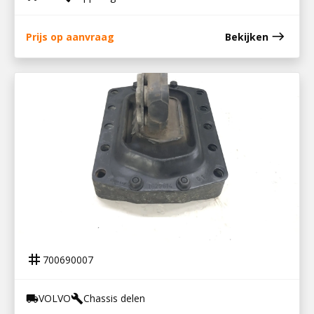
east
Prijs op aanvraag
Bekijken
700690007
MOTORSTEUN ACHTER VOLVO FH12
tag
700690007
VOLVO
Chassis delen
local_shipping
build