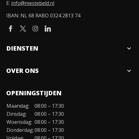
E:
info@mestebeld.nl
IBAN: NL 68 RABO 0324 2813 74
DIENSTEN
expand_more
Verkopen
OVER ONS
expand_more
Over ons
OPENINGSTIJDEN
Organisatie
Maandag:
08:00 – 17:30
Duurzaamheid
Dinsdag:
08:00 – 17:30
Werken bij
Woensdag:
08:00 – 17:30
Donderdag:
08:00 – 17:30
Contact
Vrijdag:
08:00 – 17:30