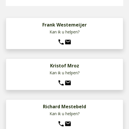
Frank Westemeijer
Kan ik u helpen?
phone
mail
Kristof Mroz
Kan ik u helpen?
phone
mail
Richard Mestebeld
Kan ik u helpen?
phone
mail