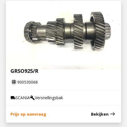
900530068
NEVENAS GRS895/R, GRS/GRSO905/R,
GRSO925/R
tag
900530068
SCANIA
Versnellingsbak
local_shipping
build
east
Prijs op aanvraag
Bekijken