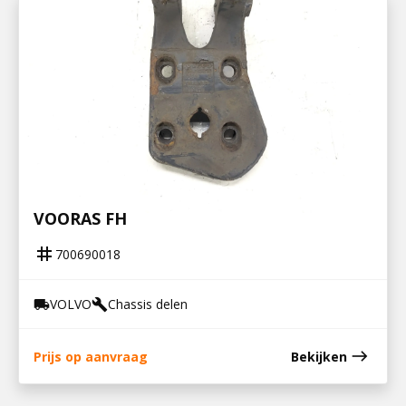
700690018
STEUN V STABILISATOR EN LUCHTBALG
VOORAS FH
tag
700690018
VOLVO
Chassis delen
local_shipping
build
east
Prijs op aanvraag
Bekijken