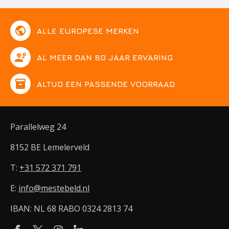
public
ALLE EUROPESE MERKEN
engineering
AL MEER DAN 80 JAAR ERVARING
inventory
ALTIJD EEN PASSENDE VOORRAAD
Parallelweg 24
8152 BE Lemelerveld
T:
+31 572 371 791
E:
info@mestebeld.nl
IBAN: NL 68 RABO 0324 2813 74