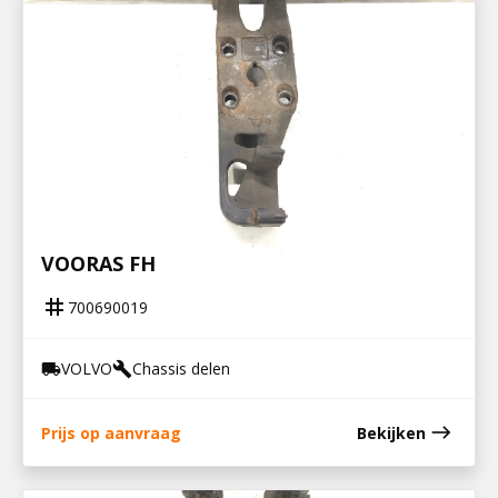
700690019
STEUN V STABILISATOR EN LUCHTBALG
VOORAS FH
tag
700690019
VOLVO
Chassis delen
local_shipping
build
east
Prijs op aanvraag
Bekijken