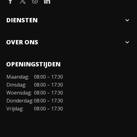
DIENSTEN
expand_more
Verkopen
OVER ONS
expand_more
Over ons
OPENINGSTIJDEN
Organisatie
Maandag:
08:00 – 17:30
Duurzaamheid
Dinsdag:
08:00 – 17:30
Werken bij
Woensdag:
08:00 – 17:30
Donderdag:
08:00 – 17:30
Contact
Vrijdag:
08:00 – 17:30