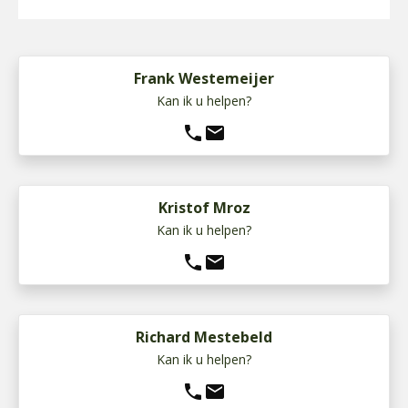
Frank Westemeijer
Kan ik u helpen?
phone
mail
Kristof Mroz
Kan ik u helpen?
phone
mail
Richard Mestebeld
Kan ik u helpen?
phone
mail