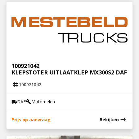
100921042
KLEPSTOTER UITLAATKLEP MX300S2 DAF
tag
100921042
DAF
Motordelen
local_shipping
build
east
Prijs op aanvraag
Bekijken