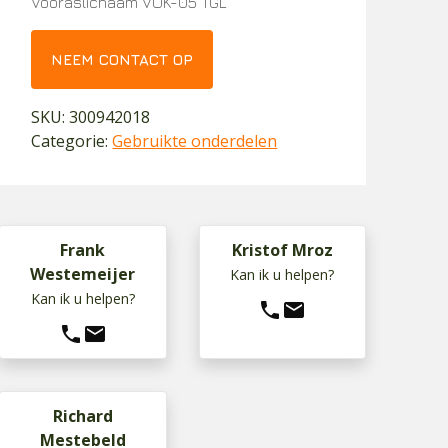
Vooraslichaam VOK-05 TGL
NEEM CONTACT OP
SKU:
300942018
Categorie:
Gebruikte onderdelen
Frank
Kristof Mroz
Westemeijer
Kan ik u helpen?
Kan ik u helpen?
phone
mail
phone
mail
Richard
Mestebeld