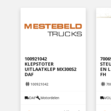
100921042
7006
KLEPSTOTER
STEU
UITLAATKLEP MX300S2
EN 
DAF
FH
tag
tag
100921042
70
DAF
Motordelen
VO
local_shipping
build
local_shipping