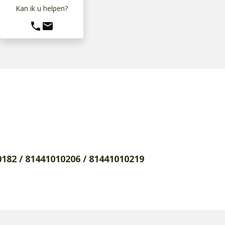
Kan ik u helpen?
phone
mail
0182 / 81441010206 / 81441010219