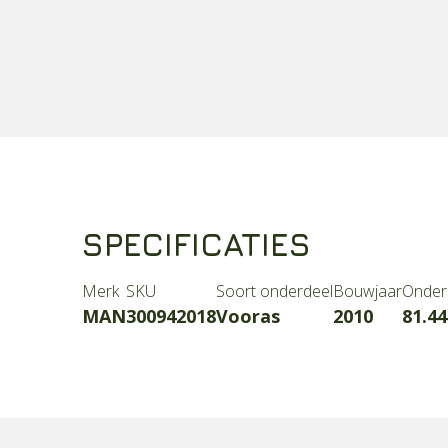
SPECIFICATIES
Merk
SKU
Soort onderdeel
Bouwjaar
Onder
MAN
300942018
Vooras
2010
81.44