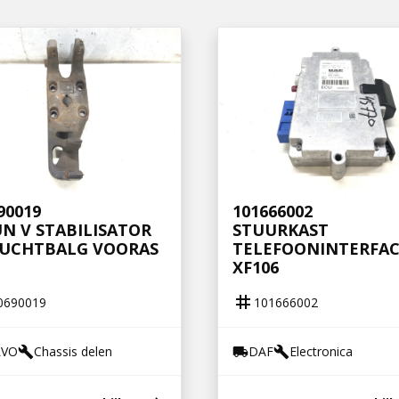
90019
101666002
N V STABILISATOR
STUURKAST
LUCHTBALG VOORAS
TELEFOONINTERFA
XF106
tag
0690019
101666002
LVO
Chassis delen
DAF
Electronica
build
local_shipping
build