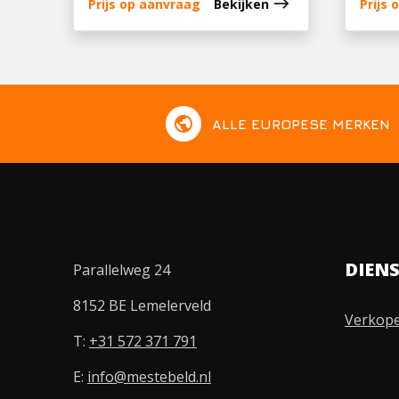
east
Prijs op aanvraag
Bekijken
Prijs
public
ALLE EUROPESE MERKEN
DIEN
Parallelweg 24
8152 BE Lemelerveld
Verkop
T:
+31 572 371 791
E:
info@mestebeld.nl