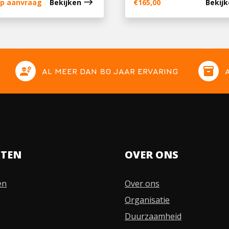
east
 op aanvraag
Bekijken
€
165,00
Bekij
engineering
inventory
AL MEER DAN 80 JAAR ERVARING
STEN
OVER ONS
en
Over ons
Organisatie
Duurzaamheid