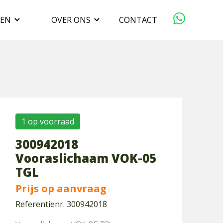
GEN
OVER ONS
CONTACT
ORGANISATIE
VERKOPEN
DUURZAAMHEID
1 op voorraad
300942018
WERKEN BIJ
Vooraslichaam VOK-05
TGL
Prijs op aanvraag
Referentienr. 300942018