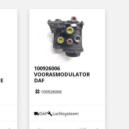
100926006
VOORASMODULATOR
CE
DAF
tag
100926006
DAF
Luchtsysteem
local_shipping
build