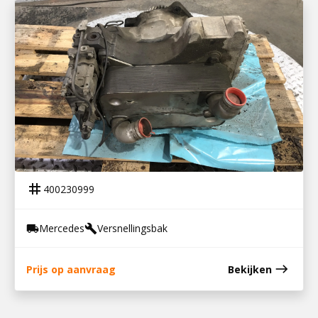
400230999
VOITH R115H RETARDER MB G211-16
tag
400230999
Mercedes
Versnellingsbak
local_shipping
build
east
Prijs op aanvraag
Bekijken