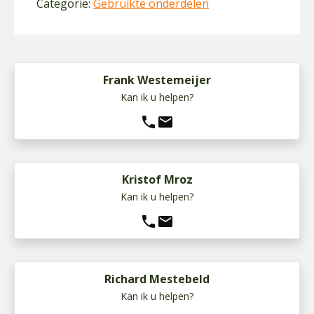
Categorie:
Gebruikte onderdelen
Frank Westemeijer
Kan ik u helpen?
phone
mail
Kristof Mroz
Kan ik u helpen?
phone
mail
Richard Mestebeld
Kan ik u helpen?