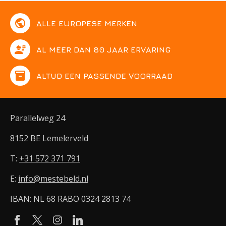
public
ALLE EUROPESE MERKEN
engineering
AL MEER DAN 80 JAAR ERVARING
inventory
ALTIJD EEN PASSENDE VOORRAAD
Parallelweg 24
8152 BE Lemelerveld
T:
+31 572 371 791
E:
info@mestebeld.nl
IBAN: NL 68 RABO 0324 2813 74