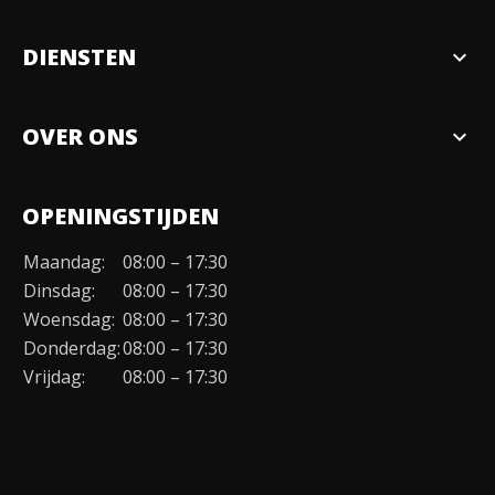
DIENSTEN
expand_more
Verkopen
OVER ONS
expand_more
Over ons
OPENINGSTIJDEN
Organisatie
Maandag:
08:00 – 17:30
Duurzaamheid
Dinsdag:
08:00 – 17:30
Werken bij
Woensdag:
08:00 – 17:30
Donderdag:
08:00 – 17:30
Contact
Vrijdag:
08:00 – 17:30