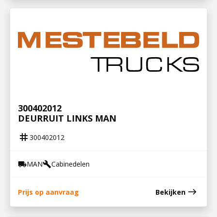
300402012
DEURRUIT LINKS MAN
tag
300402012
MAN
Cabinedelen
local_shipping
build
east
Prijs op aanvraag
Bekijken