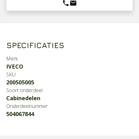
phone
mail
SPECIFICATIES
Merk
IVECO
SKU
200505005
Soort onderdeel
Cabinedelen
Onderdeelnummer
504067844