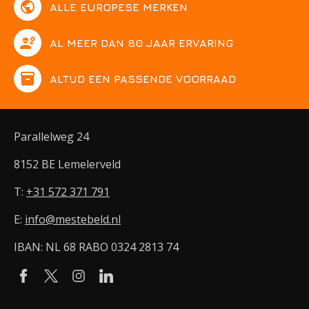
public
ALLE EUROPESE MERKEN
engineering
AL MEER DAN 80 JAAR ERVARING
inventory
ALTIJD EEN PASSENDE VOORRAAD
Parallelweg 24
8152 BE Lemelerveld
T:
+31 572 371 791
E:
info@mestebeld.nl
IBAN: NL 68 RABO 0324 2813 74