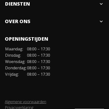
DIENSTEN
expand_more
Verkopen
OVER ONS
expand_more
Over ons
OPENINGSTIJDEN
Organisatie
Maandag:
08:00 – 17:30
Duurzaamheid
Dinsdag:
08:00 – 17:30
Werken bij
Woensdag:
08:00 – 17:30
Donderdag:
08:00 – 17:30
Contact
Vrijdag:
08:00 – 17:30
Algemene voorwaarden
Privacyverklaring