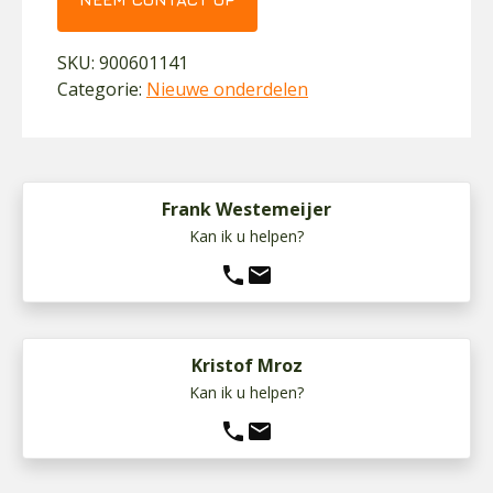
SKU:
900601141
Categorie:
Nieuwe onderdelen
Frank Westemeijer
Kan ik u helpen?
phone
mail
Kristof Mroz
Kan ik u helpen?
phone
mail