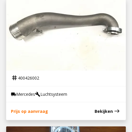
400426002
LUCHTPIJP ATEGO
tag
400426002
Mercedes
Luchtsysteem
local_shipping
build
east
Prijs op aanvraag
Bekijken