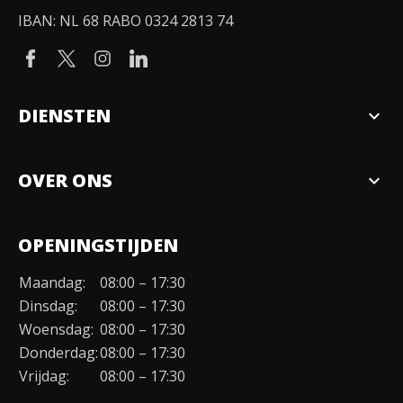
IBAN: NL 68 RABO 0324 2813 74
DIENSTEN
expand_more
Verkopen
OVER ONS
expand_more
Over ons
OPENINGSTIJDEN
Organisatie
Maandag:
08:00 – 17:30
Duurzaamheid
Dinsdag:
08:00 – 17:30
Werken bij
Woensdag:
08:00 – 17:30
Donderdag:
08:00 – 17:30
Contact
Vrijdag:
08:00 – 17:30