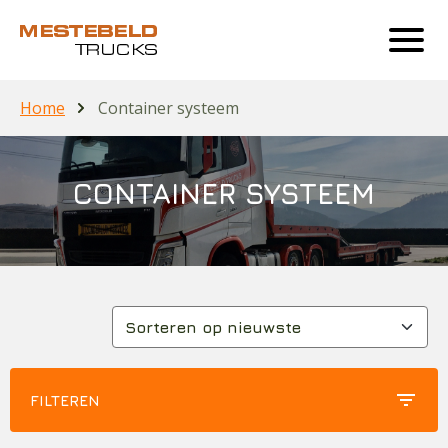
Home
Container systeem
CONTAINER SYSTEEM
filter_list
FILTEREN