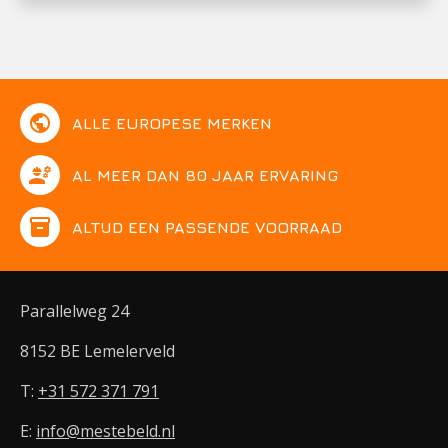
public
ALLE EUROPESE MERKEN
engineering
AL MEER DAN 80 JAAR ERVARING
inventory
ALTIJD EEN PASSENDE VOORRAAD
Parallelweg 24
8152 BE Lemelerveld
T:
+31 572 371 791
E:
info@mestebeld.nl