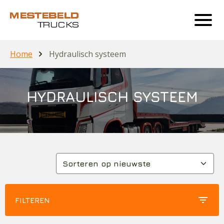
Home
Hydraulisch systeem
HYDRAULISCH SYSTEEM
filter_list
FILTEREN