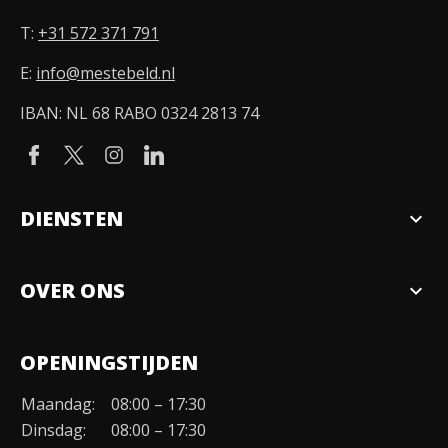
T:
+31 572 371 791
E:
info@mestebeld.nl
IBAN: NL 68 RABO 0324 2813 74
DIENSTEN
expand_more
Verkopen
OVER ONS
expand_more
Over ons
OPENINGSTIJDEN
Organisatie
Maandag:
08:00 – 17:30
Duurzaamheid
Dinsdag:
08:00 – 17:30