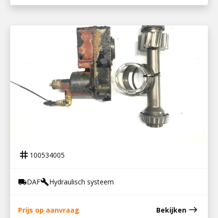
100534005
PTO MET AS 9S109 DD
tag
100534005
DAF
Hydraulisch systeem
local_shipping
build
east
Prijs op aanvraag
Bekijken