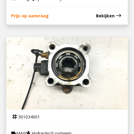
east
Prijs op aanvraag
Bekijken
301034001
PTO NH1C
tag
301034001
MAN
Hydraulisch systeem
local_shipping
build