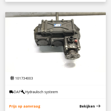
101734003
PTO N AS/10B
tag
101734003
DAF
Hydraulisch systeem
local_shipping
build
east
Prijs op aanvraag
Bekijken