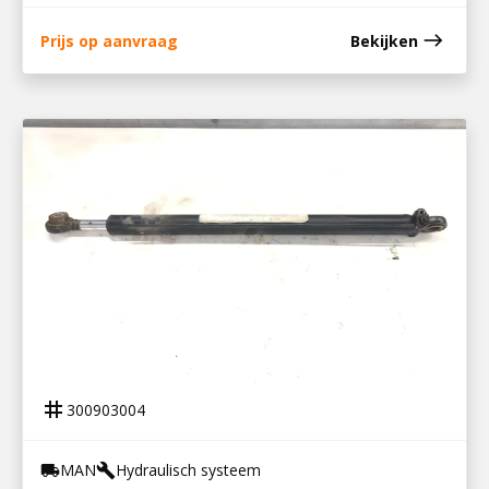
east
Prijs op aanvraag
Bekijken
300903004
KANTELCILINDER TGM
tag
300903004
MAN
Hydraulisch systeem
local_shipping
build