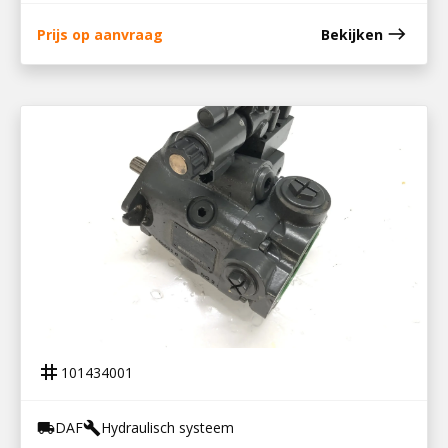
east
Prijs op aanvraag
Bekijken
101434001
BOSCH REXROTH A10VNO POMP
tag
101434001
DAF
Hydraulisch systeem
local_shipping
build