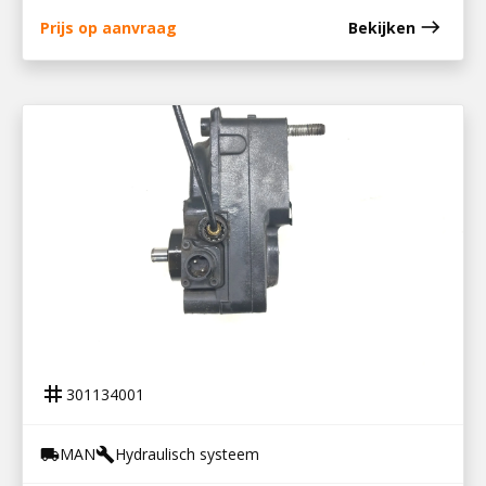
east
Prijs op aanvraag
Bekijken
301134001
PTO NH 4 C
tag
301134001
MAN
Hydraulisch systeem
local_shipping
build