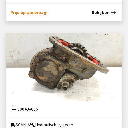
east
Prijs op aanvraag
Bekijken
900434006
PTO GR 900 BAK
tag
900434006
SCANIA
Hydraulisch systeem
local_shipping
build