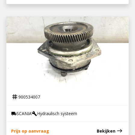
900534007
PTO DISTRIBUTIE DC13
tag
900534007
SCANIA
Hydraulisch systeem
local_shipping
build
east
Prijs op aanvraag
Bekijken