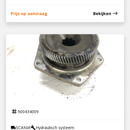
east
Prijs op aanvraag
Bekijken
900434009
DISTRIBUTIE PTO
tag
900434009
SCANIA
Hydraulisch systeem
local_shipping
build