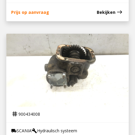
east
Prijs op aanvraag
Bekijken
900434008
PTO GRS 900 SCANIA
tag
900434008
SCANIA
Hydraulisch systeem
local_shipping
build