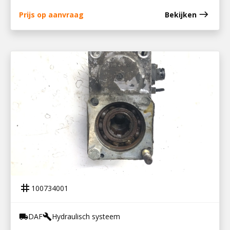
east
Prijs op aanvraag
Bekijken
100734001
PTO ZF 16S181
tag
100734001
DAF
Hydraulisch systeem
local_shipping
build