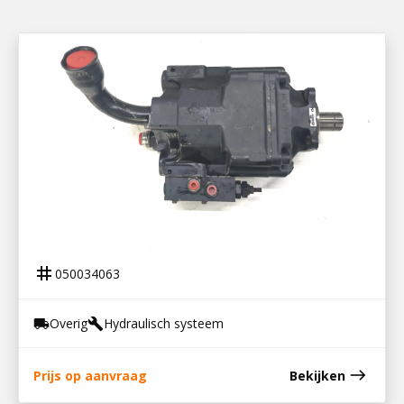
050034063
HYDRAULISCHE PARKER POMP
tag
050034063
Overig
Hydraulisch systeem
local_shipping
build
east
Prijs op aanvraag
Bekijken