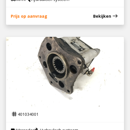
east
Prijs op aanvraag
Bekijken
401034001
PTO G3/60-5 BAK
tag
401034001