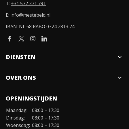
T:
+31 572 371 791
E:
info@mestebeld.nl
IBAN: NL 68 RABO 0324 2813 74
DIENSTEN
expand_more
Verkopen
OVER ONS
expand_more
Over ons
OPENINGSTIJDEN
Organisatie
Maandag:
08:00 – 17:30
Duurzaamheid
Dinsdag:
08:00 – 17:30
Werken bij
Woensdag:
08:00 – 17:30