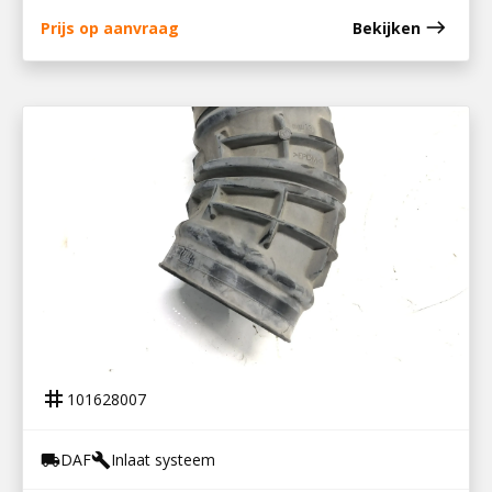
east
Prijs op aanvraag
Bekijken
101628007
LUCHTINLAATSLANG XF106
tag
101628007
DAF
Inlaat systeem
local_shipping
build