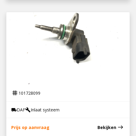
101728099
LUCHTTEMPERATUURSENSOR MX11
tag
101728099
DAF
Inlaat systeem
local_shipping
build
east
Prijs op aanvraag
Bekijken