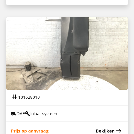
101628010
LUCHTINLAATLEIDING XF106
tag
101628010
DAF
Inlaat systeem
local_shipping
build
east
Prijs op aanvraag
Bekijken