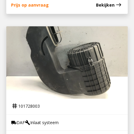
east
Prijs op aanvraag
Bekijken
101728003
LUCHTFILTERHUIS CF EURO6
tag
101728003
DAF
Inlaat systeem
local_shipping
build