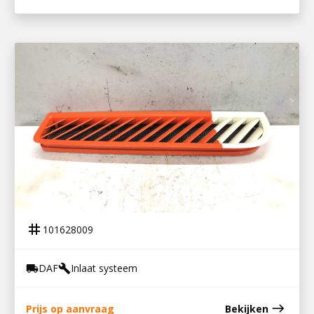
101628009
LUCHTINLAATKAP XF106
tag
101628009
DAF
Inlaat systeem
local_shipping
build
east
Prijs op aanvraag
Bekijken