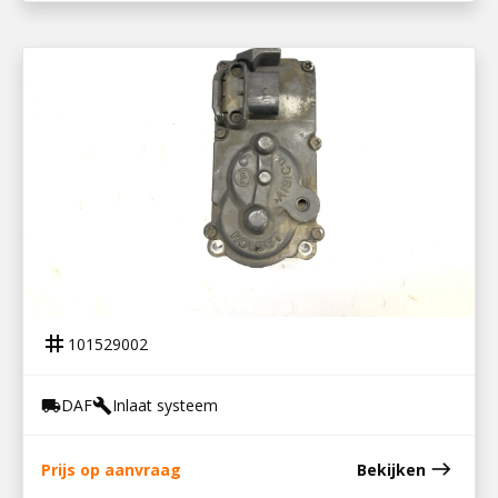
101529002
VTG ACTUATOR PX7 / ISB 6,7L
tag
101529002
DAF
Inlaat systeem
local_shipping
build
east
Prijs op aanvraag
Bekijken