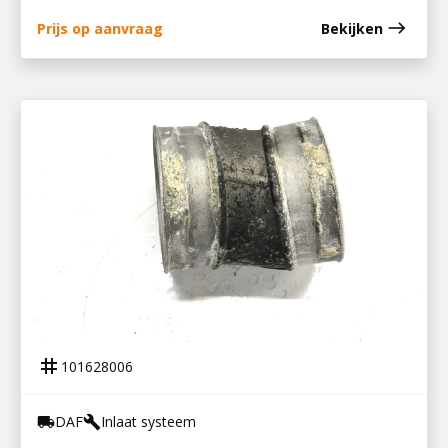
east
Prijs op aanvraag
Bekijken
101628006
LUCHTINLAATBUIS XF106
tag
101628006
DAF
Inlaat systeem
local_shipping
build