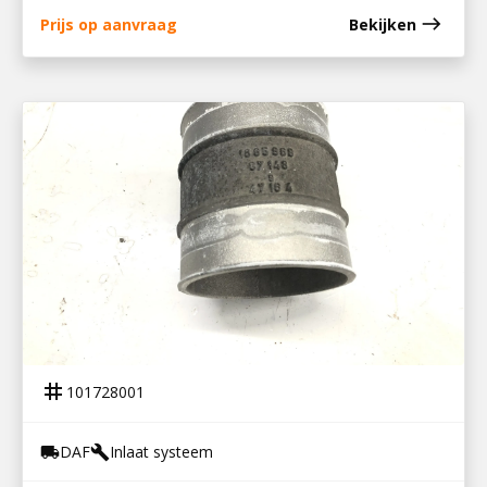
east
Prijs op aanvraag
Bekijken
101728001
LUCHTINLAATBUIS CF
tag
101728001
DAF
Inlaat systeem
local_shipping
build