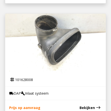
101628008
LUCHTINLAATBUIS XF 106
tag
101628008
DAF
Inlaat systeem
local_shipping
build
east
Prijs op aanvraag
Bekijken