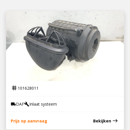
101628011
LUCHTFILTERHUIS XF EURO6
tag
101628011
DAF
Inlaat systeem
local_shipping
build
east
Prijs op aanvraag
Bekijken