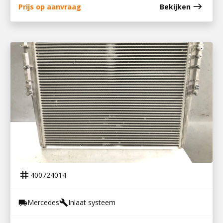
east
Prijs op aanvraag
Bekijken
400724014
INTERCOOLER MP5
tag
400724014
Mercedes
Inlaat systeem
local_shipping
build