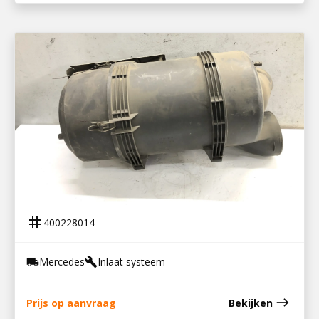
400228014
LUCHTFILTERHUIS MP3
tag
400228014
Mercedes
Inlaat systeem
local_shipping
build
east
Prijs op aanvraag
Bekijken