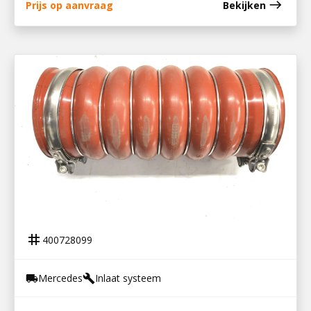
east
Prijs op aanvraag
Bekijken
400728099
INTERCOOLERSLANG MP5
tag
400728099
Mercedes
Inlaat systeem
local_shipping
build