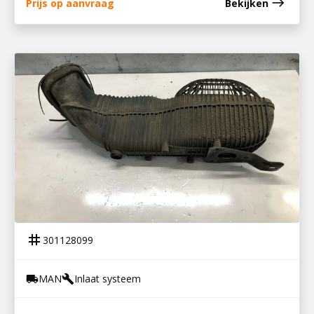
east
Prijs op aanvraag
Bekijken
301128099
AANZUIGSCHACHT LUCHTFILTER
tag
301128099
MAN
Inlaat systeem
local_shipping
build